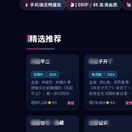
📱 手机端流畅播放
🎬 1080P / 4K 高清画质

精选推荐
99:07
99:21
风起平江
风信子开了
美国
完结
法国
4K
纪录片
2020
电视剧
2018
主演：
林星桥、时晴方 等
主演：
颜以南、余可遇 等
把镜头拉到美国的《风起
《风信子开了》讲述了一
平江》，是一部以时光记
段发生在法国的春日漫步
忆为底色的悬疑作品。林
故事。颜以南饰演的主角
97,126
9.5
78,850
9.5
悬疑
爱
星桥和时晴方贡献了2020
与余可遇的角色因一场意
年颇受关注的合作演出，
外卷入更深的纠葛，爱情
99:55
96:27
影片在情感层次与现实质
元素贯穿始终，节奏稳健
感之间游...
而富有张力，...
银翼信号·典藏
白昼证词
中国
连载中
英国
独播