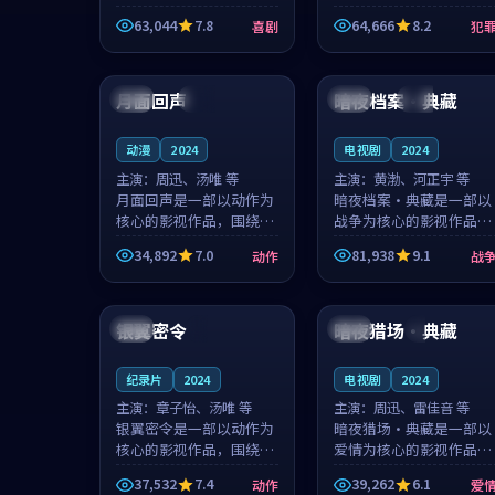
主创团队希望用深夜电台
团队希望用高校追梦的故
63,044
7.8
64,666
8.2
喜剧
犯
的故事让观众停下来想一
事让观众停下来想一想。
想。韩星澜领衔，陆见鹿
赵砚青领衔，颜以南担任
99:36
99:11
担任重要角色，山田纯一
重要角色，山田纯一的叙
的叙事节...
事节奏一...
月面回声
暗夜档案·典藏
中国
完结
日本
独播
动漫
2024
电视剧
2024
主演：
周迅、汤唯 等
主演：
黄渤、河正宇 等
月面回声是一部以动作为
暗夜档案·典藏是一部以
核心的影视作品，围绕危
战争为核心的影视作品，
机、反转与人物成长展
围绕危机、反转与人物成
34,892
7.0
81,938
9.1
动作
战
开，整体节奏紧凑，值得
长展开，整体节奏紧凑，
推荐观看。
值得推荐观看。
99:21
99:11
银翼密令
暗夜猎场·典藏
日本
4K
中国
4K
纪录片
2024
电视剧
2024
主演：
章子怡、汤唯 等
主演：
周迅、雷佳音 等
银翼密令是一部以动作为
暗夜猎场·典藏是一部以
核心的影视作品，围绕危
爱情为核心的影视作品，
机、反转与人物成长展
围绕危机、反转与人物成
37,532
7.4
39,262
6.1
动作
爱
开，整体节奏紧凑，值得
长展开，整体节奏紧凑，