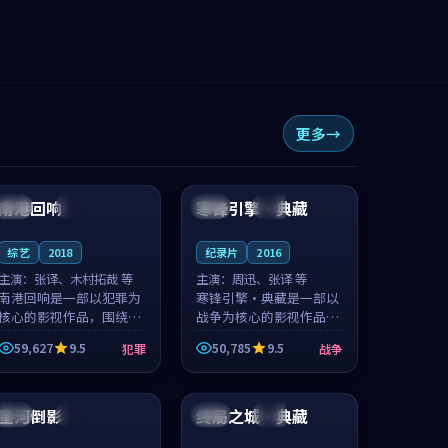
更多
99:25
99:22
南港回响
寒锋引擎·典藏
日本
杜比
中国
高分
综艺
2018
纪录片
2016
主演：
张译、木村拓哉 等
主演：
周迅、张译 等
南港回响是一部以犯罪为
寒锋引擎·典藏是一部以
核心的影视作品，围绕危
战争为核心的影视作品，
机、反转与人物成长展
围绕危机、反转与人物成
59,627
9.5
50,785
9.5
犯罪
战争
开，整体节奏紧凑，值得
长展开，整体节奏紧凑，
推荐观看。
值得推荐观看。
99:14
99:25
星河倒影
终局之城·典藏
英国
杜比
韩国
热播