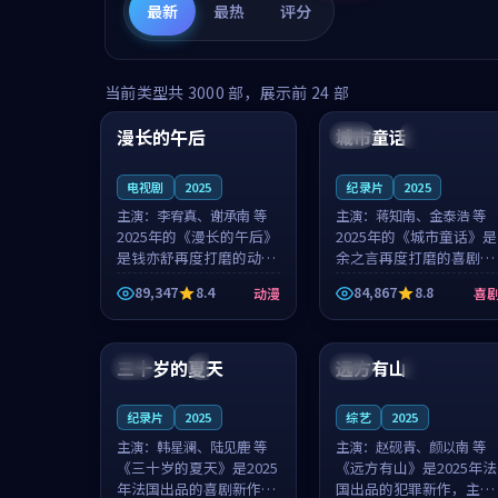
最新
最热
评分
99:16
99:52
当前类型共
3000
部，展示前
24
部
漫长的午后
城市童话
中国
高分
美国
院线
电视剧
2025
纪录片
2025
主演：
李宥真、谢承南 等
主演：
蒋知南、金泰浩 等
2025年的《漫长的午后》
2025年的《城市童话》是
是钱亦舒再度打磨的动漫
余之言再度打磨的喜剧佳
佳作。中国大陆的取景与
作。美国的取景与历史战
89,347
8.4
84,867
8.8
动漫
喜
海岛日常的氛围相互成
争的氛围相互成就，蒋知
就，李宥真与谢承南的对
南与金泰浩的对手戏自然
99:12
99:48
手戏自然克制，让整部影
克制，让整部影片在悬念
片在悬念与...
与温度之...
三十岁的夏天
远方有山
法国
4K
法国
独播
纪录片
2025
综艺
2025
主演：
韩星澜、陆见鹿 等
主演：
赵砚青、颜以南 等
《三十岁的夏天》是2025
《远方有山》是2025年法
年法国出品的喜剧新作，
国出品的犯罪新作，主创