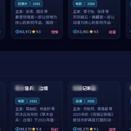
纪录片
2015
电影
2020
主演：
张译、周迅 等
主演：
章子怡、张译 等
暴雪惊魂是一部以惊悚为
天际疑云·典藏是一部以
核心的影视作品，围绕危
动漫为核心的影视作品，
机、反转与人物成长展
围绕危机、反转与人物成
63,972
9.5
53,901
9.5
作
惊悚
动漫
开，整体节奏紧凑，值得
长展开，整体节奏紧凑，
推荐观看。
值得推荐观看。
99:44
99:40
草木皆兵：边境
双城记新版
泰国
独播
中国
独播
电影
2021
动漫
2025
主演：
莫如初、林星桥 等
主演：
苏柏然、樊清晏 等
邢沐云执导的《草木皆
2025年的《双城记新版》
兵：边境》于2021年面
是钱亦舒再度打磨的动作
世，泰国的城市气质与校
佳作。中国大陆的取景与
98,570
9.4
98,375
9.1
罪
科幻
动作
园青春的人物心境共同构
沙漠探险的氛围相互成