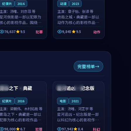
纪录片
2016
动漫
2023
主演：
汤唯、刘亦菲 等
主演：
章子怡、张译 等
星河倒影是一部以犯罪为
终局之城·典藏是一部以
核心的影视作品，围绕危
动作为核心的影视作品，
机、反转与人物成长展
围绕危机、反转与人物成
76,637
9.5
9,845
9.5
犯罪
动作
开，整体节奏紧凑，值得
长展开，整体节奏紧凑，
推荐观看。
值得推荐观看。
完整榜单
99:42
88:59
雾岛之下·典藏
星河追凶·纪念版
美国
4K
泰国
完结
纪录片
2016
电影
2021
主演：
梁朝伟、木村拓哉 等
主演：
汤唯、河正宇 等
雾岛之下·典藏是一部以
星河追凶·纪念版是一部
犯罪为核心的影视作品，
以科幻为核心的影视作
围绕危机、反转与人物成
品，围绕危机、反转与人
98,000
6.7
97,943
8.4
犯罪
科幻
长展开，整体节奏紧凑，
物成长展开，整体节奏紧