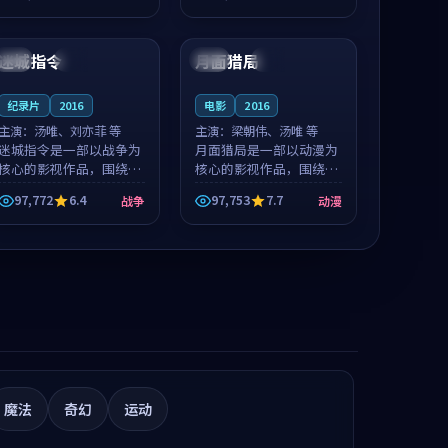
值得推荐观看。
凑，值得推荐观看。
92:12
99:45
迷城指令
月面猎局
泰国
高分
法国
杜比
纪录片
2016
电影
2016
主演：
汤唯、刘亦菲 等
主演：
梁朝伟、汤唯 等
迷城指令是一部以战争为
月面猎局是一部以动漫为
核心的影视作品，围绕危
核心的影视作品，围绕危
机、反转与人物成长展
机、反转与人物成长展
97,772
6.4
97,753
7.7
战争
动漫
开，整体节奏紧凑，值得
开，整体节奏紧凑，值得
推荐观看。
推荐观看。
魔法
奇幻
运动