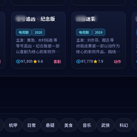
筑了影片基调。莫如初、
就，苏柏然与樊清晏的对
99:00
99:58
林星桥用细腻的表演撑起
手戏自然克制，让整部影
整部科幻电影...
片在悬念与...
零号追凶·纪念版
终局迷雾
中国
4K
日本
杜比
电视剧
2020
电视剧
2019
主演：
黄渤、木村拓哉 等
主演：
刘亦菲、周迅 等
零号追凶·纪念版是一部
终局迷雾是一部以动作为
以喜剧为核心的影视作
核心的影视作品，围绕危
品，围绕危机、反转与人
机、反转与人物成长展
97,805
6.6
97,778
7.9
剧
喜剧
动作
物成长展开，整体节奏紧
开，整体节奏紧凑，值得
凑，值得推荐观看。
推荐观看。
机甲
日常
悬疑
美食
音乐
武侠
科幻