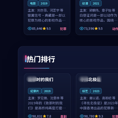
电影
2019
动漫
2021
主演：
刘亦菲、河正宇 等
主演：
梁朝伟、章子怡 等
银翼信号·典藏是一部以
白昼证词是一部以动作为
犯罪为核心的影视作品，
核心的影视作品，围绕危
围绕危机、反转与人物成
机、反转与人物成长展
85,646
9.5
73,596
9.5
犯罪
动
长展开，整体节奏紧凑，
开，整体节奏紧凑，值得
值得推荐观看。
推荐观看。
热门排行
99:22
99:18
致那时的我们
寻找北极星
中国
4K
中国
4K
纪录片
2019
综艺
2023
主演：
罗见微、沈意林 等
主演：
谢以诺、高若初 等
2019年的《致那时的我
《寻找北极星》是2023年
们》是高桥纯再度打磨的
中国香港出品的犯罪新
喜剧佳作。中国大陆的取
作，主创团队希望用公路
98,831
7.8
98,780
9.3
喜剧
犯
景与都市寓言的氛围相互
冒险的故事让观众停下来