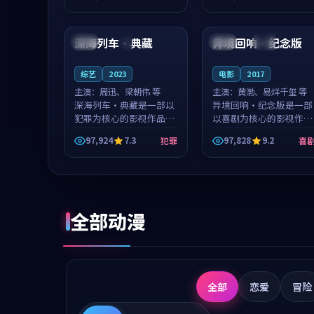
成就，罗见微与沈意林的
想一想。谢以诺领衔，高
99:44
99:53
对手戏自然克制，让整部
若初担任重要角色，戚南
影片在悬念...
柯的叙事节...
深海列车·典藏
异境回响·纪念版
中国
4K
法国
热播
综艺
2023
电影
2017
主演：
周迅、梁朝伟 等
主演：
黄渤、易烊千玺 等
深海列车·典藏是一部以
异境回响·纪念版是一部
犯罪为核心的影视作品，
以喜剧为核心的影视作
围绕危机、反转与人物成
品，围绕危机、反转与人
97,924
7.3
97,828
9.2
犯罪
喜
长展开，整体节奏紧凑，
物成长展开，整体节奏紧
值得推荐观看。
凑，值得推荐观看。
全部动漫
全部
恋爱
冒险