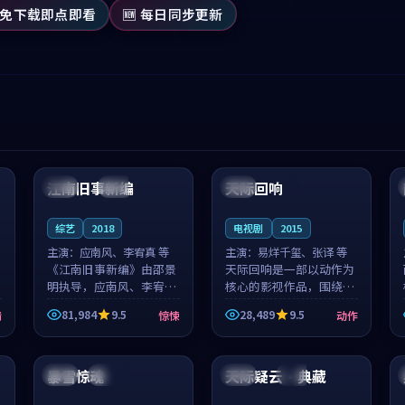
 免下载即点即看
🆕 每日同步更新
99:53
99:27
江南旧事新编
天际回响
日本
院线
中国
4K
综艺
2018
电视剧
2015
主演：
应南风、李宥真 等
主演：
易烊千玺、张译 等
《江南旧事新编》由邵景
天际回响是一部以动作为
明执导，应南风、李宥真
核心的影视作品，围绕危
领衔主演，是一部2018年
机、反转与人物成长展
81,984
9.5
28,489
9.5
情
惊悚
动作
上映的日本惊悚综艺。影
开，整体节奏紧凑，值得
片以邻里温情为切入，呈
推荐观看。
99:14
99:47
现一段从初遇到告别都浸
着真实情...
暴雪惊魂
天际疑云·典藏
法国
连载中
英国
杜比