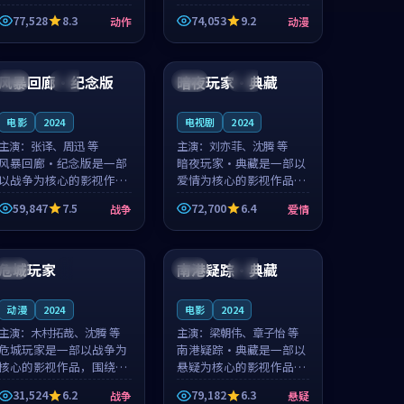
的城市气质与渔村故事的
国的城市气质与小镇生活
77,528
8.3
74,053
9.2
动作
动漫
人物心境共同构筑了影片
的人物心境共同构筑了影
基调。周怀风、应南风用
片基调。卫见秋、顾沂溪
99:10
99:54
细腻的表演撑起整部动作
用细腻的表演撑起整部动
电影，剧...
漫电影，...
风暴回廊·纪念版
暗夜玩家·典藏
中国
杜比
泰国
杜比
电影
2024
电视剧
2024
主演：
张译、周迅 等
主演：
刘亦菲、沈腾 等
风暴回廊·纪念版是一部
暗夜玩家·典藏是一部以
以战争为核心的影视作
爱情为核心的影视作品，
品，围绕危机、反转与人
围绕危机、反转与人物成
59,847
7.5
72,700
6.4
战争
爱情
物成长展开，整体节奏紧
长展开，整体节奏紧凑，
凑，值得推荐观看。
值得推荐观看。
99:00
96:56
危城玩家
南港疑踪·典藏
美国
4K
美国
杜比
动漫
2024
电影
2024
主演：
木村拓哉、沈腾 等
主演：
梁朝伟、章子怡 等
危城玩家是一部以战争为
南港疑踪·典藏是一部以
核心的影视作品，围绕危
悬疑为核心的影视作品，
机、反转与人物成长展
围绕危机、反转与人物成
31,524
6.2
79,182
6.3
战争
悬疑
开，整体节奏紧凑，值得
长展开，整体节奏紧凑，