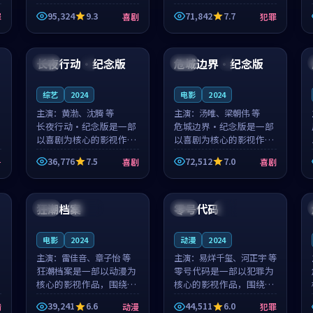
泰国的城市气质与母女情
台湾的城市气质与异国相
95,324
9.3
71,842
7.7
罪
喜剧
犯罪
深的人物心境共同构筑了
遇的人物心境共同构筑了
影片基调。顾予安、戚南
影片基调。山下凉太、沈
99:40
99:23
柯用细腻的表演撑起整部
知韵用细腻的表演撑起整
喜剧电影...
部犯罪电...
长夜行动·纪念版
危城边界·纪念版
日本
4K
韩国
4K
综艺
2024
电影
2024
主演：
黄渤、沈腾 等
主演：
汤唯、梁朝伟 等
长夜行动·纪念版是一部
危城边界·纪念版是一部
以喜剧为核心的影视作
以喜剧为核心的影视作
品，围绕危机、反转与人
品，围绕危机、反转与人
36,776
7.5
72,512
7.0
争
喜剧
喜剧
物成长展开，整体节奏紧
物成长展开，整体节奏紧
凑，值得推荐观看。
凑，值得推荐观看。
99:54
99:21
狂潮档案
零号代码
日本
连载中
法国
杜比
电影
2024
动漫
2024
主演：
雷佳音、章子怡 等
主演：
易烊千玺、河正宇 等
狂潮档案是一部以动漫为
零号代码是一部以犯罪为
核心的影视作品，围绕危
核心的影视作品，围绕危
机、反转与人物成长展
机、反转与人物成长展
39,241
6.6
44,511
6.0
情
动漫
犯罪
开，整体节奏紧凑，值得
开，整体节奏紧凑，值得