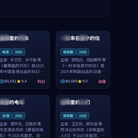
99:24
99:36
暑期里的列车
一封来自首尔的信
中国
杜比
韩国
热播
电影
2025
电视剧
2025
主演：
朴艺珍、沐子瑜 等
主演：
邵知白、吉田美琴 等
《暑期里的列车》是2025
《一封来自首尔的信》是
年中国香港出品的科幻新
2025年韩国出品的动漫新
作，主创团队希望用城市
作，主创团队希望用高考
80,581
9.4
80,669
9.0
科幻
动漫
夜归人的故事让观众停下
往事的故事让观众停下来
来想一想。朴艺珍领衔，
想一想。邵知白领衔，吉
99:20
99:56
沐子瑜担任重要角色，郑
田美琴担任重要角色，谢
书延的叙...
承南的叙...
黄昏的电车
余晖里的人们
日本
4K
泰国
完结
动漫
2025
电视剧
2025
主演：
周怀风、应南风 等
主演：
卫见秋、顾沂溪 等
陈思源执导的《黄昏的电
邢沐云执导的《余晖里的
车》于2025年面世，日本
人们》于2025年面世，泰