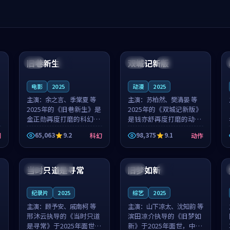
99:04
99:40
旧巷新生
双城记新版
英国
完结
中国
独播
电影
2025
动漫
2025
主演：
余之言、季棠夏 等
主演：
苏柏然、樊清晏 等
2025年的《旧巷新生》是
2025年的《双城记新版》
金正勋再度打磨的科幻佳
是钱亦舒再度打磨的动作
作。英国的取景与雨夜物
佳作。中国大陆的取景与
65,063
9.2
98,375
9.1
剧
科幻
动作
语的氛围相互成就，余之
沙漠探险的氛围相互成
言与季棠夏的对手戏自然
就，苏柏然与樊清晏的对
99:32
99:08
克制，让整部影片在悬念
手戏自然克制，让整部影
与温度之...
片在悬念与...
当时只道是寻常
旧梦如新
泰国
杜比
中国
高分
纪录片
2025
综艺
2025
主演：
顾予安、戚南柯 等
主演：
山下凉太、沈知韵 等
邢沐云执导的《当时只道
滨田凉介执导的《旧梦如
是寻常》于2025年面世，
新》于2025年面世，中国