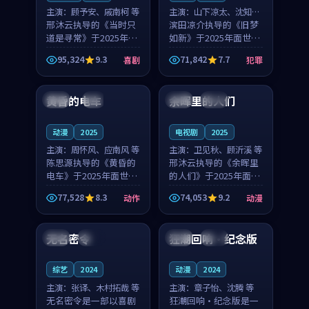
主演：
顾予安、戚南柯 等
主演：
山下凉太、沈知韵
邢沐云执导的《当时只
等
滨田凉介执导的《旧梦
道是寻常》于2025年面
如新》于2025年面世，
世，泰国的城市气质与
中国台湾的城市气质与
95,324
9.3
71,842
7.7
喜剧
犯罪
母女情深的人物心境共
异国相遇的人物心境共
99:20
99:56
同构筑了影片基调。顾
同构筑了影片基调。山
予安、戚南柯用细腻的
下凉太、沈知韵用细腻
黄昏的电车
余晖里的人们
日本
4K
泰国
完结
表演撑起整部喜剧电
的表演撑起整部犯罪
影...
电...
动漫
2025
电视剧
2025
主演：
周怀风、应南风 等
主演：
卫见秋、顾沂溪 等
陈思源执导的《黄昏的
邢沐云执导的《余晖里
电车》于2025年面世，
的人们》于2025年面
日本的城市气质与渔村
世，泰国的城市气质与
77,528
8.3
74,053
9.2
动作
动漫
故事的人物心境共同构
小镇生活的人物心境共
99:41
99:17
筑了影片基调。周怀
同构筑了影片基调。卫
风、应南风用细腻的表
见秋、顾沂溪用细腻的
无名密令
狂潮回响·纪念版
法国
院线
美国
独播
演撑起整部动作电影，
表演撑起整部动漫电
剧...
影，...
综艺
2024
动漫
2024
主演：
张译、木村拓哉 等
主演：
章子怡、沈腾 等
无名密令是一部以喜剧
狂潮回响·纪念版是一