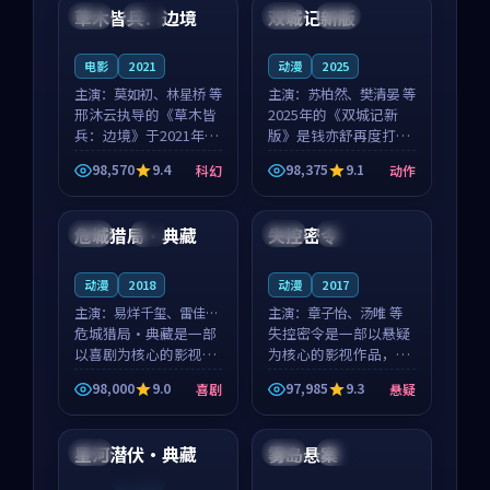
沈意林的对手戏自然克
领衔，高若初担任重要
草木皆兵：边境
双城记新版
泰国
独播
中国
独播
制，让整部影片在悬
角色，戚南柯的叙事
念...
节...
电影
2021
动漫
2025
主演：
莫如初、林星桥 等
主演：
苏柏然、樊清晏 等
邢沐云执导的《草木皆
2025年的《双城记新
兵：边境》于2021年面
版》是钱亦舒再度打磨
世，泰国的城市气质与
的动作佳作。中国大陆
98,570
9.4
98,375
9.1
科幻
动作
校园青春的人物心境共
的取景与沙漠探险的氛
99:26
99:08
同构筑了影片基调。莫
围相互成就，苏柏然与
如初、林星桥用细腻的
樊清晏的对手戏自然克
危城猎局·典藏
失控密令
法国
4K
日本
完结
表演撑起整部科幻电
制，让整部影片在悬念
影...
与...
动漫
2018
动漫
2017
主演：
易烊千玺、雷佳音
主演：
章子怡、汤唯 等
等
危城猎局·典藏是一部
失控密令是一部以悬疑
以喜剧为核心的影视作
为核心的影视作品，围
品，围绕危机、反转与
绕危机、反转与人物成
98,000
9.0
97,985
9.3
喜剧
悬疑
人物成长展开，整体节
长展开，整体节奏紧
99:52
99:47
奏紧凑，值得推荐观
凑，值得推荐观看。
看。
星河潜伏·典藏
雾岛悬案
韩国
中国
完结
连载中