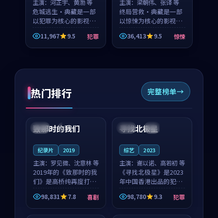
主演：
河正宇、黄渤 等
主演：
梁朝伟、张译 等
危城逃生·典藏是一部
终局营救·典藏是一部
以犯罪为核心的影视作
以惊悚为核心的影视作
品，围绕危机、反转与
品，围绕危机、反转与
11,967
9.5
36,413
9.5
犯罪
惊悚
人物成长展开，整体节
人物成长展开，整体节
奏紧凑，值得推荐观
奏紧凑，值得推荐观
看。
看。
热门排行
完整榜单
99:22
99:18
致那时的我们
寻找北极星
中国
4K
中国
4K
纪录片
2019
综艺
2023
主演：
罗见微、沈意林 等
主演：
谢以诺、高若初 等
2019年的《致那时的我
《寻找北极星》是2023
们》是高桥纯再度打磨
年中国香港出品的犯罪
的喜剧佳作。中国大陆
新作，主创团队希望用
98,831
7.8
98,780
9.3
喜剧
犯罪
的取景与都市寓言的氛
公路冒险的故事让观众
99:44
99:40
围相互成就，罗见微与
停下来想一想。谢以诺