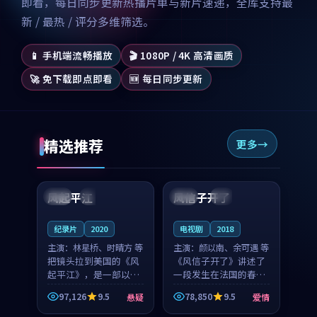
即看，每日同步更新热播片单与新片速递，全库支持最
新 / 最热 / 评分多维筛选。
📱 手机端流畅播放
🎬 1080P / 4K 高清画质
🚀 免下载即点即看
🆕 每日同步更新
精选推荐
更多
99:07
99:21
风起平江
风信子开了
美国
完结
法国
4K
纪录片
2020
电视剧
2018
主演：
林星桥、时晴方 等
主演：
颜以南、余可遇 等
把镜头拉到美国的《风
《风信子开了》讲述了
起平江》，是一部以时
一段发生在法国的春日
光记忆为底色的悬疑作
漫步故事。颜以南饰演
97,126
9.5
78,850
9.5
悬疑
爱情
品。林星桥和时晴方贡
的主角与余可遇的角色
99:53
99:10
献了2020年颇受关注的
因一场意外卷入更深的