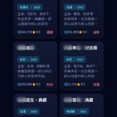
纪录片
2020
动漫
2022
主演：
河正宇、易烊千玺
主演：
黄渤、张译 等
等
失控失序·典藏是一部
终局特攻·纪念版是一
以喜剧为核心的影视作
部以战争为核心的影视
品，围绕危机、反转与
作品，围绕危机、反转
64,734
9.5
56,498
9.5
喜剧
战争
人物成长展开，整体节
与人物成长展开，整体
99:27
99:59
奏紧凑，值得推荐观
节奏紧凑，值得推荐观
看。
看。
银翼追踪
风暴来信·纪念版
中国
院线
英国
完结
综艺
2023
综艺
2017
主演：
张译、梁朝伟 等
主演：
章子怡、易烊千玺
银翼追踪是一部以科幻
等
风暴来信·纪念版是一
为核心的影视作品，围
部以动漫为核心的影视
绕危机、反转与人物成
作品，围绕危机、反转
80,006
9.5
5,723
9.5
科幻
动漫
长展开，整体节奏紧
与人物成长展开，整体
99:56
99:11
凑，值得推荐观看。
节奏紧凑，值得推荐观
看。
危城逃生·典藏
终局营救·典藏
法国
中国
院线
连载中
动漫
2019
电视剧
2023