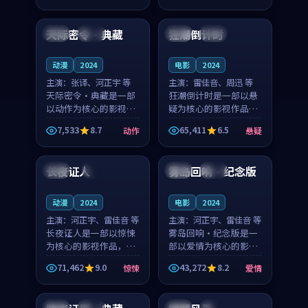
97:18
99:04
奏紧凑，值得推荐观
奏紧凑，值得推荐观
看。
看。
天际密令·典藏
狂潮倒计时
中国
院线
韩国
高分
动漫
2024
电影
2024
主演：
张译、河正宇 等
主演：
雷佳音、周迅 等
天际密令·典藏是一部
狂潮倒计时是一部以悬
以动作为核心的影视作
疑为核心的影视作品，
品，围绕危机、反转与
围绕危机、反转与人物
7,533
8.7
65,411
6.5
动作
悬疑
人物成长展开，整体节
成长展开，整体节奏紧
99:01
99:25
奏紧凑，值得推荐观
凑，值得推荐观看。
看。
长夜证人
雾岛回响·纪念版
中国
4K
法国
热播
动漫
2024
电影
2024
主演：
河正宇、雷佳音 等
主演：
河正宇、雷佳音 等
长夜证人是一部以惊悚
雾岛回响·纪念版是一
为核心的影视作品，围
部以爱情为核心的影视
绕危机、反转与人物成
作品，围绕危机、反转
71,462
9.0
43,272
8.2
惊悚
爱情
长展开，整体节奏紧
与人物成长展开，整体
99:31
99:24
凑，值得推荐观看。
节奏紧凑，值得推荐观
看。
美国
独播
日本
完结