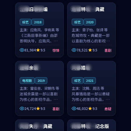
合作演出，影片在情感
纠葛，爱情元素贯穿始
江南旧事新编
危城特攻·典藏
日本
院线
中国
高分
层次与现实质感之间
终，节奏稳健而富有张
游...
力，...
综艺
2018
综艺
2020
主演：
应南风、李宥真 等
主演：
章子怡、张译 等
《江南旧事新编》由邵
危城特攻·典藏是一部
景明执导，应南风、李
以喜剧为核心的影视作
宥真领衔主演，是一部
品，围绕危机、反转与
81,984
9.5
78,521
9.5
惊悚
喜剧
2018年上映的日本惊悚
人物成长展开，整体节
99:45
99:13
综艺。影片以邻里温情
奏紧凑，值得推荐观
为切入，呈现一段从初
看。
迷城余震
风暴猎局
法国
杜比
泰国
热播
遇到告别都浸着真实
情...
电视剧
2019
综艺
2021
主演：
雷佳音、梁朝伟 等
主演：
沈腾、周迅 等
迷城余震是一部以喜剧
风暴猎局是一部以悬疑
为核心的影视作品，围
为核心的影视作品，围
绕危机、反转与人物成
绕危机、反转与人物成
24,724
9.5
48,032
9.5
喜剧
悬疑
长展开，整体节奏紧
长展开，整体节奏紧
99:42
99:34
凑，值得推荐观看。
凑，值得推荐观看。
失控失序·典藏
终局特攻·纪念版
英国
高分
美国
高分