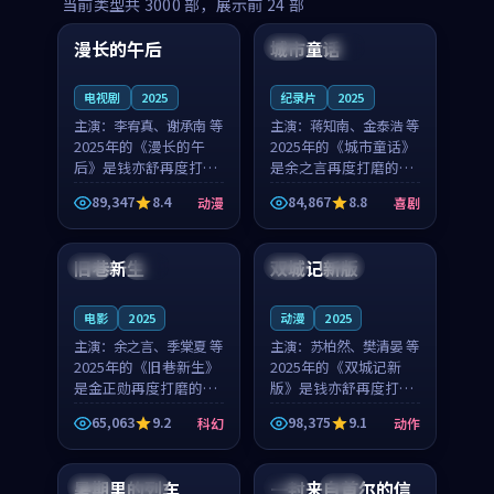
99:16
99:52
当前类型共
3000
部，展示前
24
部
漫长的午后
城市童话
中国
高分
美国
院线
电视剧
2025
纪录片
2025
主演：
李宥真、谢承南 等
主演：
蒋知南、金泰浩 等
2025年的《漫长的午
2025年的《城市童话》
后》是钱亦舒再度打磨
是余之言再度打磨的喜
的动漫佳作。中国大陆
剧佳作。美国的取景与
89,347
8.4
84,867
8.8
动漫
喜剧
的取景与海岛日常的氛
历史战争的氛围相互成
99:04
99:40
围相互成就，李宥真与
就，蒋知南与金泰浩的
谢承南的对手戏自然克
对手戏自然克制，让整
旧巷新生
双城记新版
英国
完结
中国
独播
制，让整部影片在悬念
部影片在悬念与温度
与...
之...
电影
2025
动漫
2025
主演：
余之言、季棠夏 等
主演：
苏柏然、樊清晏 等
2025年的《旧巷新生》
2025年的《双城记新
是金正勋再度打磨的科
版》是钱亦舒再度打磨
幻佳作。英国的取景与
的动作佳作。中国大陆
65,063
9.2
98,375
9.1
科幻
动作
雨夜物语的氛围相互成
的取景与沙漠探险的氛
99:24
99:36
就，余之言与季棠夏的
围相互成就，苏柏然与
对手戏自然克制，让整
樊清晏的对手戏自然克
暑期里的列车
一封来自首尔的信
中国
杜比
韩国
热播
部影片在悬念与温度
制，让整部影片在悬念