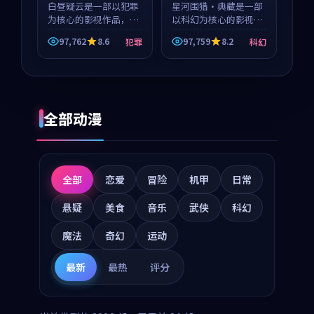
白昼疑云是一部以犯罪
星河围猎·典藏是一部
为核心的影视作品，围
以科幻为核心的影视作
绕危机、反转与人物成
品，围绕危机、反转与
97,762
8.6
97,759
8.2
犯罪
科幻
长展开，整体节奏紧
人物成长展开，整体节
凑，值得推荐观看。
奏紧凑，值得推荐观
看。
全部动漫
全部
恋爱
冒险
机甲
日常
悬疑
美食
音乐
武侠
科幻
魔法
奇幻
运动
最新
最热
评分