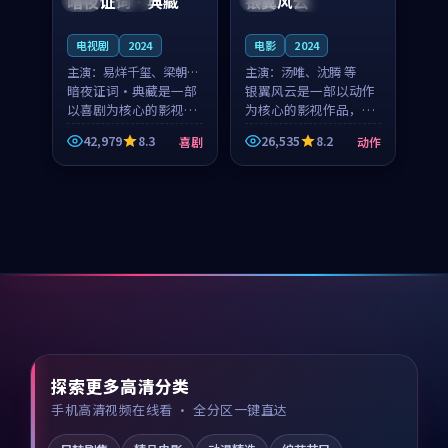
暗夜证词·典藏
银翼风云
电视剧
2024
电影
2024
主演：
易烊千玺、梁朝伟
主演：
汤唯、沈腾 等
等
暗夜证词·典藏是一部
银翼风云是一部以动作
以喜剧为核心的影视作
为核心的影视作品，围
品，围绕危机、反转与
绕危机、反转与人物成
42,979
8.3
26,535
8.2
喜剧
动作
人物成长展开，整体节
长展开，整体节奏紧
奏紧凑，值得推荐观
凑，值得推荐观看。
看。
探索更多高清分类
手机高清视频在线看 · 全分区一键直达