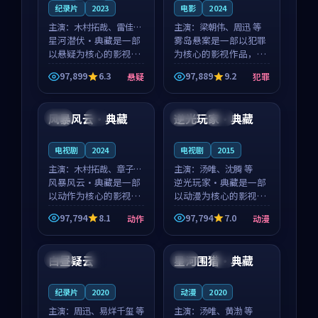
纪录片
2023
电影
2024
主演：
木村拓哉、雷佳音
主演：
梁朝伟、周迅 等
等
星河潜伏·典藏是一部
雾岛悬案是一部以犯罪
以悬疑为核心的影视作
为核心的影视作品，围
品，围绕危机、反转与
绕危机、反转与人物成
97,899
6.3
97,889
9.2
悬疑
犯罪
人物成长展开，整体节
长展开，整体节奏紧
99:08
99:10
奏紧凑，值得推荐观
凑，值得推荐观看。
看。
风暴风云·典藏
逆光玩家·典藏
中国
4K
中国
杜比
电视剧
2024
电视剧
2015
主演：
木村拓哉、章子怡
主演：
汤唯、沈腾 等
等
风暴风云·典藏是一部
逆光玩家·典藏是一部
以动作为核心的影视作
以动漫为核心的影视作
品，围绕危机、反转与
品，围绕危机、反转与
97,794
8.1
97,794
7.0
动作
动漫
人物成长展开，整体节
人物成长展开，整体节
99:15
99:34
奏紧凑，值得推荐观
奏紧凑，值得推荐观
看。
看。
白昼疑云
星河围猎·典藏
中国
4K
韩国
4K
纪录片
2020
动漫
2020
主演：
周迅、易烊千玺 等
主演：
汤唯、黄渤 等