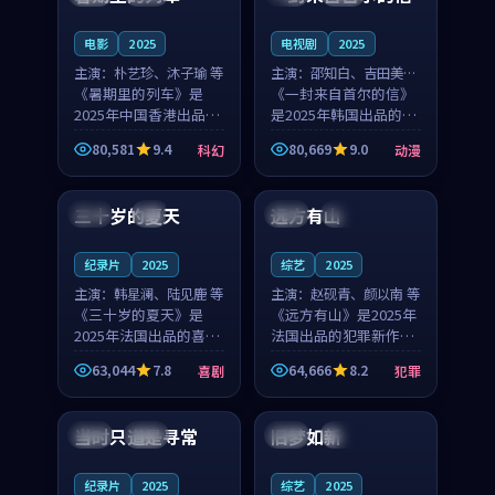
之...
与...
电影
2025
电视剧
2025
主演：
朴艺珍、沐子瑜 等
主演：
邵知白、吉田美琴
《暑期里的列车》是
等
《一封来自首尔的信》
2025年中国香港出品的
是2025年韩国出品的动
科幻新作，主创团队希
漫新作，主创团队希望
80,581
9.4
80,669
9.0
科幻
动漫
望用城市夜归人的故事
用高考往事的故事让观
99:12
99:48
让观众停下来想一想。
众停下来想一想。邵知
朴艺珍领衔，沐子瑜担
白领衔，吉田美琴担任
三十岁的夏天
远方有山
法国
4K
法国
独播
任重要角色，郑书延的
重要角色，谢承南的
叙...
叙...
纪录片
2025
综艺
2025
主演：
韩星澜、陆见鹿 等
主演：
赵砚青、颜以南 等
《三十岁的夏天》是
《远方有山》是2025年
2025年法国出品的喜剧
法国出品的犯罪新作，
新作，主创团队希望用
主创团队希望用高校追
63,044
7.8
64,666
8.2
喜剧
犯罪
深夜电台的故事让观众
梦的故事让观众停下来
99:32
99:08
停下来想一想。韩星澜
想一想。赵砚青领衔，
领衔，陆见鹿担任重要
颜以南担任重要角色，
当时只道是寻常
旧梦如新
泰国
杜比
中国
高分
角色，山田纯一的叙事
山田纯一的叙事节奏
节...
一...
纪录片
2025
综艺
2025