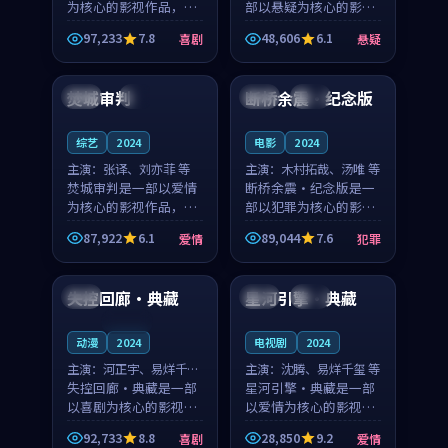
为核心的影视作品，围
部以悬疑为核心的影视
绕危机、反转与人物成
作品，围绕危机、反转
97,233
7.8
48,606
6.1
喜剧
悬疑
长展开，整体节奏紧
与人物成长展开，整体
99:06
99:23
凑，值得推荐观看。
节奏紧凑，值得推荐观
看。
焚城审判
断桥余震·纪念版
中国
4K
法国
高分
综艺
2024
电影
2024
主演：
张译、刘亦菲 等
主演：
木村拓哉、汤唯 等
焚城审判是一部以爱情
断桥余震·纪念版是一
为核心的影视作品，围
部以犯罪为核心的影视
绕危机、反转与人物成
作品，围绕危机、反转
87,922
6.1
89,044
7.6
爱情
犯罪
长展开，整体节奏紧
与人物成长展开，整体
99:11
99:23
凑，值得推荐观看。
节奏紧凑，值得推荐观
看。
失控回廊·典藏
星河引擎·典藏
中国
韩国
高分
连载中
动漫
2024
电视剧
2024
主演：
河正宇、易烊千玺
主演：
沈腾、易烊千玺 等
等
失控回廊·典藏是一部
星河引擎·典藏是一部
以喜剧为核心的影视作
以爱情为核心的影视作
品，围绕危机、反转与
品，围绕危机、反转与
92,733
8.8
28,850
9.2
喜剧
爱情
人物成长展开，整体节
人物成长展开，整体节