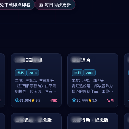
 免下载即点即看
🆕 每日同步更新
99:53
89:55
江南旧事新编
霓虹追凶
日本
院线
中国
4K
综艺
2018
电影
2018
主演：
应南风、李宥真 等
主演：
汤唯、周迅 等
《江南旧事新编》由邵景
霓虹追凶是一部以冒险为
明执导，应南风、李宥真
核心的影视作品，围绕危
领衔主演，是一部2018年
机、反转与人物成长展
81,984
9.5
20,444
9.5
情
惊悚
冒险
上映的日本惊悚综艺。影
开，整体节奏紧凑，值得
片以邻里温情为切入，呈
推荐观看。
99:17
99:47
现一段从初遇到告别都浸
着真实情...
白昼追凶·纪念版
长夜行动·纪念版
中国
连载中
泰国
4K