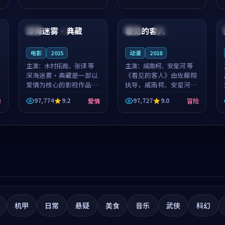
筑了影片基调。莫如初、
就，苏柏然与樊清晏的对
99:41
99:05
林星桥用细腻的表演撑起
手戏自然克制，让整部影
整部科幻电影...
片在悬念与...
深海迷雾·典藏
看见的客人
泰国
4K
泰国
完结
电影
2015
动漫
2018
主演：
木村拓哉、张译 等
主演：
戚南柯、安星河 等
深海迷雾·典藏是一部以
《看见的客人》由佐藤翔
爱情为核心的影视作品，
执导，戚南柯、安星河领
围绕危机、反转与人物成
衔主演，是一部2018年上
97,774
9.2
97,727
9.0
悚
爱情
冒险
长展开，整体节奏紧凑，
映的泰国冒险动漫。影片
值得推荐观看。
以海岸抒情为切入，呈现
一段从初遇到告别都浸着
真实情绪...
机甲
日常
悬疑
美食
音乐
武侠
科幻