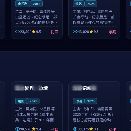
电视剧
2018
综艺
2023
主演：
章子怡、雷佳音 等
主演：
刘亦菲、雷佳音 等
白昼追凶·纪念版是一部
长夜行动·纪念版是一部
以犯罪为核心的影视作
以悬疑为核心的影视作
品，围绕危机、反转与人
品，围绕危机、反转与人
23,804
9.5
43,020
9.5
争
犯罪
悬疑
物成长展开，整体节奏紧
物成长展开，整体节奏紧
凑，值得推荐观看。
凑，值得推荐观看。
99:44
99:40
草木皆兵：边境
双城记新版
泰国
独播
中国
独播
电影
2021
动漫
2025
主演：
莫如初、林星桥 等
主演：
苏柏然、樊清晏 等
邢沐云执导的《草木皆
2025年的《双城记新版》
兵：边境》于2021年面
是钱亦舒再度打磨的动作
世，泰国的城市气质与校
佳作。中国大陆的取景与
98,570
9.4
98,375
9.1
罪
科幻
动作
园青春的人物心境共同构
沙漠探险的氛围相互成