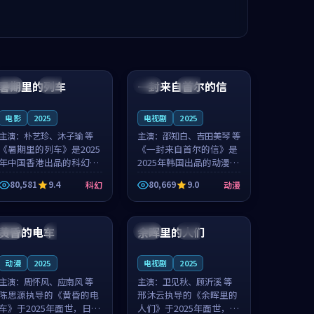
99:24
99:36
暑期里的列车
一封来自首尔的信
中国
杜比
韩国
热播
电影
2025
电视剧
2025
主演：
朴艺珍、沐子瑜 等
主演：
邵知白、吉田美琴 等
《暑期里的列车》是2025
《一封来自首尔的信》是
年中国香港出品的科幻新
2025年韩国出品的动漫新
作，主创团队希望用城市
作，主创团队希望用高考
80,581
9.4
80,669
9.0
科幻
动漫
夜归人的故事让观众停下
往事的故事让观众停下来
来想一想。朴艺珍领衔，
想一想。邵知白领衔，吉
99:20
99:56
沐子瑜担任重要角色，郑
田美琴担任重要角色，谢
书延的叙...
承南的叙...
黄昏的电车
余晖里的人们
日本
4K
泰国
完结
动漫
2025
电视剧
2025
主演：
周怀风、应南风 等
主演：
卫见秋、顾沂溪 等
陈思源执导的《黄昏的电
邢沐云执导的《余晖里的
车》于2025年面世，日本
人们》于2025年面世，泰