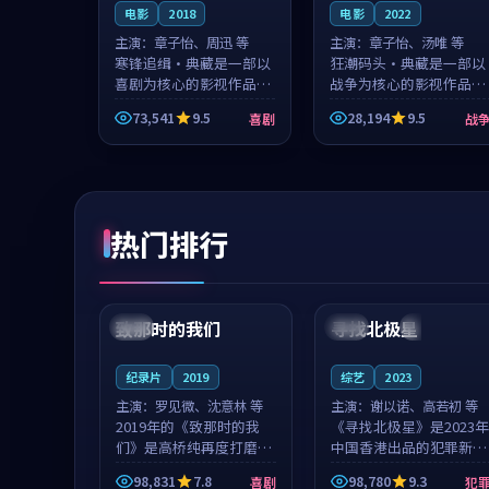
电影
2018
电影
2022
主演：
章子怡、周迅 等
主演：
章子怡、汤唯 等
寒锋追缉·典藏是一部以
狂潮码头·典藏是一部以
喜剧为核心的影视作品，
战争为核心的影视作品，
围绕危机、反转与人物成
围绕危机、反转与人物成
73,541
9.5
28,194
9.5
喜剧
战
长展开，整体节奏紧凑，
长展开，整体节奏紧凑，
值得推荐观看。
值得推荐观看。
热门排行
99:22
99:18
致那时的我们
寻找北极星
中国
4K
中国
4K
纪录片
2019
综艺
2023
主演：
罗见微、沈意林 等
主演：
谢以诺、高若初 等
2019年的《致那时的我
《寻找北极星》是2023年
们》是高桥纯再度打磨的
中国香港出品的犯罪新
喜剧佳作。中国大陆的取
作，主创团队希望用公路
98,831
7.8
98,780
9.3
喜剧
犯
景与都市寓言的氛围相互
冒险的故事让观众停下来