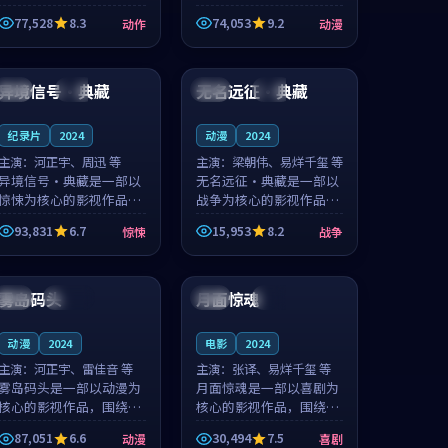
的城市气质与渔村故事的
国的城市气质与小镇生活
77,528
8.3
74,053
9.2
动作
动漫
人物心境共同构筑了影片
的人物心境共同构筑了影
基调。周怀风、应南风用
片基调。卫见秋、顾沂溪
99:55
99:30
细腻的表演撑起整部动作
用细腻的表演撑起整部动
电影，剧...
漫电影，...
异境信号·典藏
无名远征·典藏
中国
高分
中国
独播
纪录片
2024
动漫
2024
主演：
河正宇、周迅 等
主演：
梁朝伟、易烊千玺 等
异境信号·典藏是一部以
无名远征·典藏是一部以
惊悚为核心的影视作品，
战争为核心的影视作品，
围绕危机、反转与人物成
围绕危机、反转与人物成
93,831
6.7
15,953
8.2
惊悚
战争
长展开，整体节奏紧凑，
长展开，整体节奏紧凑，
值得推荐观看。
值得推荐观看。
99:24
99:18
雾岛码头
月面惊魂
美国
连载中
英国
完结
动漫
2024
电影
2024
主演：
河正宇、雷佳音 等
主演：
张译、易烊千玺 等
雾岛码头是一部以动漫为
月面惊魂是一部以喜剧为
核心的影视作品，围绕危
核心的影视作品，围绕危
机、反转与人物成长展
机、反转与人物成长展
87,051
6.6
30,494
7.5
动漫
喜剧
开，整体节奏紧凑，值得
开，整体节奏紧凑，值得