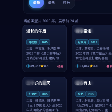
最新
最热
评分
99:16
99:52
当前类型共
3000
部，展示前
24
部
漫长的午后
城市童话
中国
高分
美国
院线
电视剧
2025
纪录片
2025
主演：
李宥真、谢承南 等
主演：
蒋知南、金泰浩 等
2025年的《漫长的午后》
2025年的《城市童话》是
是钱亦舒再度打磨的动漫
余之言再度打磨的喜剧佳
佳作。中国大陆的取景与
作。美国的取景与历史战
89,347
8.4
84,867
8.8
动漫
喜
海岛日常的氛围相互成
争的氛围相互成就，蒋知
就，李宥真与谢承南的对
南与金泰浩的对手戏自然
99:12
99:48
手戏自然克制，让整部影
克制，让整部影片在悬念
片在悬念与...
与温度之...
三十岁的夏天
远方有山
法国
4K
法国
独播
纪录片
2025
综艺
2025
主演：
韩星澜、陆见鹿 等
主演：
赵砚青、颜以南 等
《三十岁的夏天》是2025
《远方有山》是2025年法
年法国出品的喜剧新作，
国出品的犯罪新作，主创