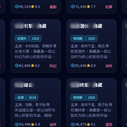
泰国的城市气质与母女情
台湾的城市气质与异国相
95,324
9.3
71,842
7.7
罪
喜剧
犯罪
深的人物心境共同构筑了
遇的人物心境共同构筑了
影片基调。顾予安、戚南
影片基调。山下凉太、沈
99:34
99:05
柯用细腻的表演撑起整部
知韵用细腻的表演撑起整
喜剧电影...
部犯罪电...
长夜引擎·典藏
危城潜伏·典藏
美国
热播
日本
热播
纪录片
2024
电视剧
2024
主演：
木村拓哉、梁朝伟 等
主演：
易烊千玺、周迅 等
长夜引擎·典藏是一部以
危城潜伏·典藏是一部以
科幻为核心的影视作品，
动作为核心的影视作品，
围绕危机、反转与人物成
围绕危机、反转与人物成
61,686
8.5
55,848
8.9
漫
科幻
动作
长展开，整体节奏紧凑，
长展开，整体节奏紧凑，
值得推荐观看。
值得推荐观看。
99:43
99:33
失控疑云
狂潮终章·典藏
韩国
杜比
日本
杜比
动漫
2024
电视剧
2024
主演：
沈腾、章子怡 等
主演：
易烊千玺、章子怡 等
失控疑云是一部以动作为
狂潮终章·典藏是一部以
核心的影视作品，围绕危
冒险为核心的影视作品，
机、反转与人物成长展
围绕危机、反转与人物成
56,448
6.4
46,879
8.1
作
动作
冒险
开，整体节奏紧凑，值得
长展开，整体节奏紧凑，