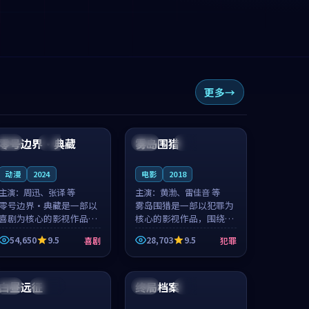
更多
99:13
99:01
零号边界·典藏
雾岛围猎
日本
杜比
美国
高分
动漫
2024
电影
2018
主演：
周迅、张译 等
主演：
黄渤、雷佳音 等
零号边界·典藏是一部以
雾岛围猎是一部以犯罪为
喜剧为核心的影视作品，
核心的影视作品，围绕危
围绕危机、反转与人物成
机、反转与人物成长展
54,650
9.5
28,703
9.5
喜剧
犯罪
长展开，整体节奏紧凑，
开，整体节奏紧凑，值得
值得推荐观看。
推荐观看。
99:12
88:15
白昼远征
终局档案
韩国
连载中
中国
院线