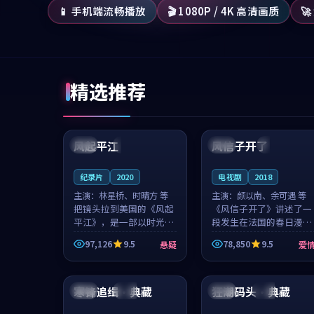
📱 手机端流畅播放
🎬 1080P / 4K 高清画质

精选推荐
99:07
99:21
风起平江
风信子开了
美国
完结
法国
4K
纪录片
2020
电视剧
2018
主演：
林星桥、时晴方 等
主演：
颜以南、余可遇 等
把镜头拉到美国的《风起
《风信子开了》讲述了一
平江》，是一部以时光记
段发生在法国的春日漫步
忆为底色的悬疑作品。林
故事。颜以南饰演的主角
97,126
9.5
78,850
9.5
悬疑
爱
星桥和时晴方贡献了2020
与余可遇的角色因一场意
年颇受关注的合作演出，
外卷入更深的纠葛，爱情
94:24
99:48
影片在情感层次与现实质
元素贯穿始终，节奏稳健
感之间游...
而富有张力，...
寒锋追缉·典藏
狂潮码头·典藏
英国
独播
美国
杜比