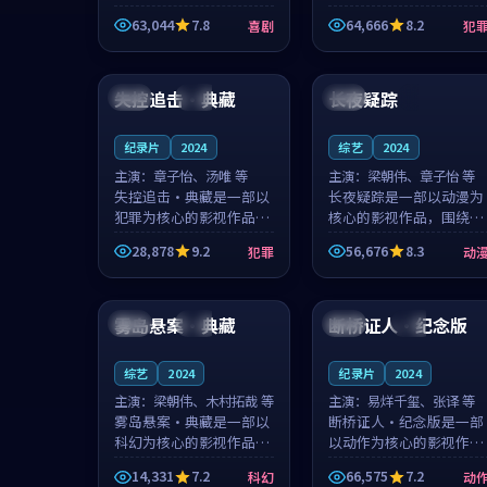
主创团队希望用深夜电台
团队希望用高校追梦的故
63,044
7.8
64,666
8.2
喜剧
犯
的故事让观众停下来想一
事让观众停下来想一想。
想。韩星澜领衔，陆见鹿
赵砚青领衔，颜以南担任
98:37
92:02
担任重要角色，山田纯一
重要角色，山田纯一的叙
的叙事节...
事节奏一...
失控追击·典藏
长夜疑踪
泰国
热播
中国
4K
纪录片
2024
综艺
2024
主演：
章子怡、汤唯 等
主演：
梁朝伟、章子怡 等
失控追击·典藏是一部以
长夜疑踪是一部以动漫为
犯罪为核心的影视作品，
核心的影视作品，围绕危
围绕危机、反转与人物成
机、反转与人物成长展
28,878
9.2
56,676
8.3
犯罪
动
长展开，整体节奏紧凑，
开，整体节奏紧凑，值得
值得推荐观看。
推荐观看。
99:36
99:51
雾岛悬案·典藏
断桥证人·纪念版
泰国
热播
中国
院线
综艺
2024
纪录片
2024
主演：
梁朝伟、木村拓哉 等
主演：
易烊千玺、张译 等
雾岛悬案·典藏是一部以
断桥证人·纪念版是一部
科幻为核心的影视作品，
以动作为核心的影视作
围绕危机、反转与人物成
品，围绕危机、反转与人
14,331
7.2
66,575
7.2
科幻
动
长展开，整体节奏紧凑，
物成长展开，整体节奏紧