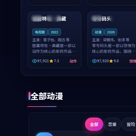
成就，罗见微与沈意林的
想一想。谢以诺领衔，高
99:53
99:18
对手戏自然克制，让整部
若初担任重要角色，戚南
影片在悬念...
柯的叙事节...
银翼特攻·典藏
零号码头
法国
连载中
中国
热播
电视剧
2022
动漫
2020
主演：
章子怡、周迅 等
主演：
梁朝伟、张译 等
银翼特攻·典藏是一部以
零号码头是一部以惊悚为
动作为核心的影视作品，
核心的影视作品，围绕危
围绕危机、反转与人物成
机、反转与人物成长展
97,921
7.3
97,920
9.0
动作
惊
长展开，整体节奏紧凑，
开，整体节奏紧凑，值得
值得推荐观看。
推荐观看。
全部动漫
全部
恋爱
冒险