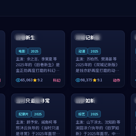
99:04
99:40
旧巷新生
双城记新版
英国
完结
中国
独播
电影
2025
动漫
2025
主演：
余之言、季棠夏 等
主演：
苏柏然、樊清晏 等
2025年的《旧巷新生》是
2025年的《双城记新版》
金正勋再度打磨的科幻佳
是钱亦舒再度打磨的动作
作。英国的取景与雨夜物
佳作。中国大陆的取景与
65,063
9.2
98,375
9.1
剧
科幻
动作
语的氛围相互成就，余之
沙漠探险的氛围相互成
言与季棠夏的对手戏自然
就，苏柏然与樊清晏的对
99:32
99:08
克制，让整部影片在悬念
手戏自然克制，让整部影
与温度之...
片在悬念与...
当时只道是寻常
旧梦如新
泰国
杜比
中国
高分
纪录片
2025
综艺
2025
主演：
顾予安、戚南柯 等
主演：
山下凉太、沈知韵 等
邢沐云执导的《当时只道
滨田凉介执导的《旧梦如
是寻常》于2025年面世，
新》于2025年面世，中国