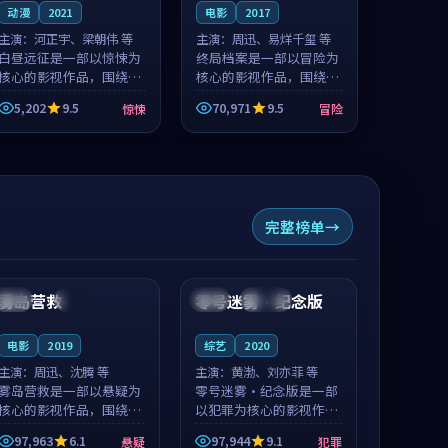
动漫
2021
电影
2017
主演：
河正宇、梁朝伟 等
主演：
周迅、易烊千玺 等
白昼远征是一部以惊悚为
终局档案是一部以冒险为
核心的影视作品，围绕危
核心的影视作品，围绕危
机、反转与人物成长展
机、反转与人物成长展
5,202
9.5
70,971
9.5
惊悚
冒险
开，整体节奏紧凑，值得
开，整体节奏紧凑，值得
推荐观看。
推荐观看。
完整榜单
99:04
99:10
雾岛营救
零号迷雾·纪念版
美国
杜比
日本
连载中
电影
2019
综艺
2020
主演：
周迅、沈腾 等
主演：
黄渤、刘亦菲 等
雾岛营救是一部以悬疑为
零号迷雾·纪念版是一部
核心的影视作品，围绕危
以犯罪为核心的影视作
机、反转与人物成长展
品，围绕危机、反转与人
97,963
6.1
97,944
9.1
悬疑
犯罪
开，整体节奏紧凑，值得
物成长展开，整体节奏紧