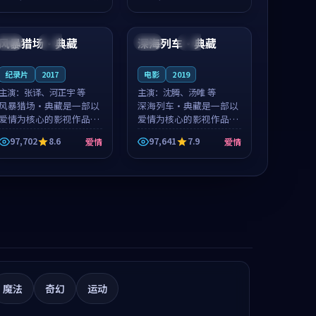
推荐观看。
凑，值得推荐观看。
99:35
99:03
风暴猎场·典藏
深海列车·典藏
美国
杜比
英国
杜比
纪录片
2017
电影
2019
主演：
张译、河正宇 等
主演：
沈腾、汤唯 等
风暴猎场·典藏是一部以
深海列车·典藏是一部以
爱情为核心的影视作品，
爱情为核心的影视作品，
围绕危机、反转与人物成
围绕危机、反转与人物成
97,702
8.6
97,641
7.9
爱情
爱情
长展开，整体节奏紧凑，
长展开，整体节奏紧凑，
值得推荐观看。
值得推荐观看。
魔法
奇幻
运动