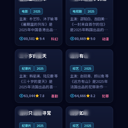
之...
与...
电影
2025
电视剧
2025
主演：
朴艺珍、沐子瑜 等
主演：
邵知白、吉田美琴
《暑期里的列车》是
等
《一封来自首尔的信》
2025年中国香港出品的
是2025年韩国出品的动
科幻新作，主创团队希
漫新作，主创团队希望
80,581
9.4
80,669
9.0
科幻
动漫
望用城市夜归人的故事
用高考往事的故事让观
99:12
99:48
让观众停下来想一想。
众停下来想一想。邵知
朴艺珍领衔，沐子瑜担
白领衔，吉田美琴担任
三十岁的夏天
远方有山
法国
4K
法国
独播
任重要角色，郑书延的
重要角色，谢承南的
叙...
叙...
纪录片
2025
综艺
2025
主演：
韩星澜、陆见鹿 等
主演：
赵砚青、颜以南 等
《三十岁的夏天》是
《远方有山》是2025年
2025年法国出品的喜剧
法国出品的犯罪新作，
新作，主创团队希望用
主创团队希望用高校追
63,044
7.8
64,666
8.2
喜剧
犯罪
深夜电台的故事让观众
梦的故事让观众停下来
99:32
99:08
停下来想一想。韩星澜
想一想。赵砚青领衔，
领衔，陆见鹿担任重要
颜以南担任重要角色，
当时只道是寻常
旧梦如新
泰国
杜比
中国
高分
角色，山田纯一的叙事
山田纯一的叙事节奏
节...
一...
纪录片
2025
综艺
2025