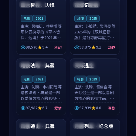
沈意林的对手戏自然克
领衔，高若初担任重要
草木皆兵：边境
双城记新版
泰国
独播
中国
独播
制，让整部影片在悬
角色，戚南柯的叙事
念...
节...
电影
2021
动漫
2025
主演：
莫如初、林星桥 等
主演：
苏柏然、樊清晏 等
邢沐云执导的《草木皆
2025年的《双城记新
兵：边境》于2021年面
版》是钱亦舒再度打磨
世，泰国的城市气质与
的动作佳作。中国大陆
98,570
9.4
98,375
9.1
科幻
动作
校园青春的人物心境共
的取景与沙漠探险的氛
99:19
95:13
同构筑了影片基调。莫
围相互成就，苏柏然与
如初、林星桥用细腻的
樊清晏的对手戏自然克
暗夜法则·典藏
天际逃生
中国
热播
中国
独播
表演撑起整部科幻电
制，让整部影片在悬念
影...
与...
电影
2021
电影
2019
主演：
沈腾、木村拓哉 等
主演：
沈腾、雷佳音 等
暗夜法则·典藏是一部
天际逃生是一部以喜剧
以爱情为核心的影视作
为核心的影视作品，围
品，围绕危机、反转与
绕危机、反转与人物成
97,982
6.7
97,939
8.0
爱情
喜剧
人物成长展开，整体节
长展开，整体节奏紧
99:48
99:13
奏紧凑，值得推荐观
凑，值得推荐观看。
看。
风暴追击·典藏
月面列车·纪念版
日本
4K
泰国
热播