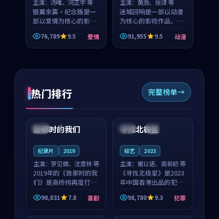
主演：
汤唯、河正宇 等
主演：
黄渤、张译 等
银翼余震·纪念版是一
迷城回响是一部以动漫
部以爱情为核心的影视
为核心的影视作品，围
作品，围绕危机、反转
绕危机、反转与人物成
76,789
9.5
91,955
9.5
爱情
动漫
与人物成长展开，整体
长展开，整体节奏紧
节奏紧凑，值得推荐观
凑，值得推荐观看。
看。
热门排行
完整榜单
99:22
99:18
致那时的我们
寻找北极星
中国
4K
中国
4K
纪录片
2019
综艺
2023
主演：
罗见微、沈意林 等
主演：
谢以诺、高若初 等
2019年的《致那时的我
《寻找北极星》是2023
们》是高桥纯再度打磨
年中国香港出品的犯罪
的喜剧佳作。中国大陆
新作，主创团队希望用
98,831
7.8
98,780
9.3
喜剧
犯罪
的取景与都市寓言的氛
公路冒险的故事让观众
99:44
99:40
围相互成就，罗见微与
停下来想一想。谢以诺