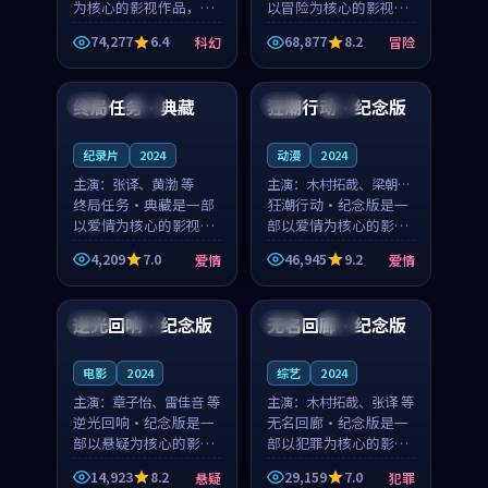
为核心的影视作品，围
以冒险为核心的影视作
绕危机、反转与人物成
品，围绕危机、反转与
74,277
6.4
68,877
8.2
科幻
冒险
长展开，整体节奏紧
人物成长展开，整体节
99:19
99:34
凑，值得推荐观看。
奏紧凑，值得推荐观
看。
终局任务·典藏
狂潮行动·纪念版
韩国
院线
日本
热播
纪录片
2024
动漫
2024
主演：
张译、黄渤 等
主演：
木村拓哉、梁朝伟
终局任务·典藏是一部
等
狂潮行动·纪念版是一
以爱情为核心的影视作
部以爱情为核心的影视
品，围绕危机、反转与
作品，围绕危机、反转
4,209
7.0
46,945
9.2
爱情
爱情
人物成长展开，整体节
与人物成长展开，整体
99:52
92:19
奏紧凑，值得推荐观
节奏紧凑，值得推荐观
看。
看。
逆光回响·纪念版
无名回廊·纪念版
泰国
高分
英国
完结
电影
2024
综艺
2024
主演：
章子怡、雷佳音 等
主演：
木村拓哉、张译 等
逆光回响·纪念版是一
无名回廊·纪念版是一
部以悬疑为核心的影视
部以犯罪为核心的影视
作品，围绕危机、反转
作品，围绕危机、反转
14,923
8.2
29,159
7.0
悬疑
犯罪
与人物成长展开，整体
与人物成长展开，整体