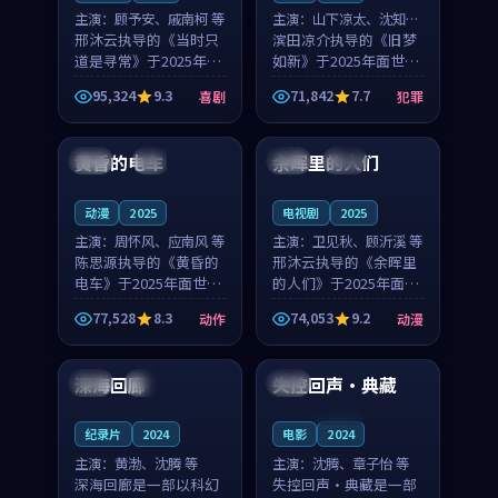
主演：
顾予安、戚南柯 等
主演：
山下凉太、沈知韵
邢沐云执导的《当时只
等
滨田凉介执导的《旧梦
道是寻常》于2025年面
如新》于2025年面世，
世，泰国的城市气质与
中国台湾的城市气质与
95,324
9.3
71,842
7.7
喜剧
犯罪
母女情深的人物心境共
异国相遇的人物心境共
99:20
99:56
同构筑了影片基调。顾
同构筑了影片基调。山
予安、戚南柯用细腻的
下凉太、沈知韵用细腻
黄昏的电车
余晖里的人们
日本
4K
泰国
完结
表演撑起整部喜剧电
的表演撑起整部犯罪
影...
电...
动漫
2025
电视剧
2025
主演：
周怀风、应南风 等
主演：
卫见秋、顾沂溪 等
陈思源执导的《黄昏的
邢沐云执导的《余晖里
电车》于2025年面世，
的人们》于2025年面
日本的城市气质与渔村
世，泰国的城市气质与
77,528
8.3
74,053
9.2
动作
动漫
故事的人物心境共同构
小镇生活的人物心境共
99:23
98:33
筑了影片基调。周怀
同构筑了影片基调。卫
风、应南风用细腻的表
见秋、顾沂溪用细腻的
深海回廊
失控回声·典藏
法国
杜比
中国
演撑起整部动作电影，
表演撑起整部动漫电
剧...
影，...
连载中
纪录片
2024
电影
2024
主演：
黄渤、沈腾 等
主演：
沈腾、章子怡 等
深海回廊是一部以科幻
失控回声·典藏是一部