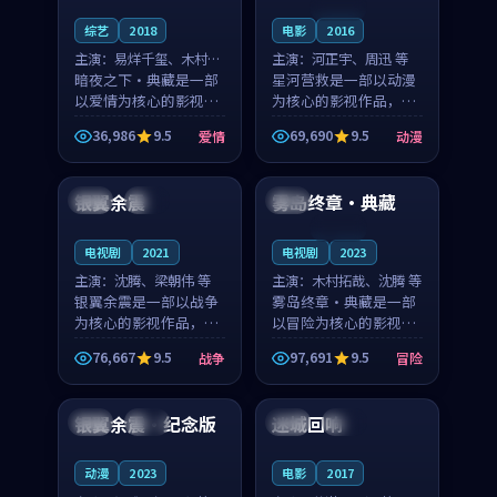
连载中
综艺
2018
电影
2016
主演：
易烊千玺、木村拓
主演：
河正宇、周迅 等
哉 等
暗夜之下·典藏是一部
星河营救是一部以动漫
以爱情为核心的影视作
为核心的影视作品，围
品，围绕危机、反转与
绕危机、反转与人物成
36,986
9.5
69,690
9.5
爱情
动漫
人物成长展开，整体节
长展开，整体节奏紧
99:21
99:26
奏紧凑，值得推荐观
凑，值得推荐观看。
看。
银翼余震
雾岛终章·典藏
日本
院线
法国
连载中
电视剧
2021
电视剧
2023
主演：
沈腾、梁朝伟 等
主演：
木村拓哉、沈腾 等
银翼余震是一部以战争
雾岛终章·典藏是一部
为核心的影视作品，围
以冒险为核心的影视作
绕危机、反转与人物成
品，围绕危机、反转与
76,667
9.5
97,691
9.5
战争
冒险
长展开，整体节奏紧
人物成长展开，整体节
92:08
99:13
凑，值得推荐观看。
奏紧凑，值得推荐观
看。
银翼余震·纪念版
迷城回响
法国
高分
美国
独播
动漫
2023
电影
2017