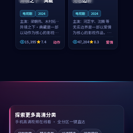
异境之下·典藏
无名边界
电视剧
2024
电视剧
2024
主演：
梁朝伟、木村拓哉
主演：
河正宇、沈腾 等
等
异境之下·典藏是一部
无名边界是一部以爱情
以动作为核心的影视作
为核心的影视作品，围
品，围绕危机、反转与
绕危机、反转与人物成
15,395
7.4
47,204
8.3
动作
爱情
人物成长展开，整体节
长展开，整体节奏紧
奏紧凑，值得推荐观
凑，值得推荐观看。
看。
探索更多高清分类
手机高清视频在线看 · 全分区一键直达