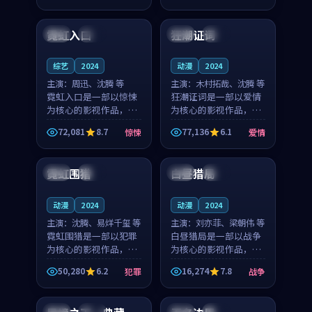
99:04
99:11
节奏紧凑，值得推荐观
节奏紧凑，值得推荐观
看。
看。
霓虹入口
狂潮证词
泰国
杜比
法国
高分
综艺
2024
动漫
2024
主演：
周迅、沈腾 等
主演：
木村拓哉、沈腾 等
霓虹入口是一部以惊悚
狂潮证词是一部以爱情
为核心的影视作品，围
为核心的影视作品，围
绕危机、反转与人物成
绕危机、反转与人物成
72,081
8.7
77,136
6.1
惊悚
爱情
长展开，整体节奏紧
长展开，整体节奏紧
99:42
99:14
凑，值得推荐观看。
凑，值得推荐观看。
霓虹围猎
白昼猎局
泰国
院线
日本
杜比
动漫
2024
动漫
2024
主演：
沈腾、易烊千玺 等
主演：
刘亦菲、梁朝伟 等
霓虹围猎是一部以犯罪
白昼猎局是一部以战争
为核心的影视作品，围
为核心的影视作品，围
绕危机、反转与人物成
绕危机、反转与人物成
50,280
6.2
16,274
7.8
犯罪
战争
长展开，整体节奏紧
长展开，整体节奏紧
99:47
99:16
凑，值得推荐观看。
凑，值得推荐观看。
泰国
热播
泰国
院线