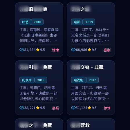
合作演出，影片在情感
纠葛，爱情元素贯穿始
江南旧事新编
无名之城
日本
院线
日本
完结
层次与现实质感之间
终，节奏稳健而富有张
游...
力，...
综艺
2018
电影
2019
主演：
应南风、李宥真 等
主演：
河正宇、易烊千玺
《江南旧事新编》由邵
等
无名之城是一部以喜剧
景明执导，应南风、李
为核心的影视作品，围
宥真领衔主演，是一部
绕危机、反转与人物成
81,984
9.5
68,986
9.5
惊悚
喜剧
2018年上映的日本惊悚
长展开，整体节奏紧
93:12
99:22
综艺。影片以邻里温情
凑，值得推荐观看。
为切入，呈现一段从初
无名引擎·典藏
月面交锋·典藏
中国
独播
中国
遇到告别都浸着真实
情...
连载中
纪录片
2015
电视剧
2017
主演：
梁朝伟、汤唯 等
主演：
刘亦菲、周迅 等
无名引擎·典藏是一部
月面交锋·典藏是一部
以悬疑为核心的影视作
以惊悚为核心的影视作
品，围绕危机、反转与
品，围绕危机、反转与
38,221
9.5
51,124
9.5
悬疑
惊悚
人物成长展开，整体节
人物成长展开，整体节
99:42
99:15
奏紧凑，值得推荐观
奏紧凑，值得推荐观
看。
看。
暗夜之下·典藏
星河营救
英国
完结
中国