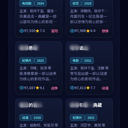
电视剧
2024
综艺
2018
主演：
易烊千玺、雷佳音
主演：
梁朝伟、易烊千玺
等
风暴追击·典藏是一部
等
月面列车·纪念版是一
以冒险为核心的影视作
部以惊悚为核心的影视
品，围绕危机、反转与
作品，围绕危机、反转
97,920
7.3
97,908
6.4
冒险
惊悚
人物成长展开，整体节
与人物成长展开，整体
99:26
99:40
奏紧凑，值得推荐观
节奏紧凑，值得推荐观
看。
看。
南港悬案
零号追凶
美国
高分
美国
热播
纪录片
2023
电影
2021
主演：
汤唯、张译 等
主演：
易烊千玺、沈腾 等
南港悬案是一部以战争
零号追凶是一部以动漫
为核心的影视作品，围
为核心的影视作品，围
绕危机、反转与人物成
绕危机、反转与人物成
97,887
9.1
97,813
7.7
战争
动漫
长展开，整体节奏紧
长展开，整体节奏紧
99:05
99:45
凑，值得推荐观看。
凑，值得推荐观看。
看见的客人
异境引擎·典藏
泰国
完结
美国
独播
动漫
2018
纪录片
2021
主演：
戚南柯、安星河 等
主演：
河正宇、黄渤 等