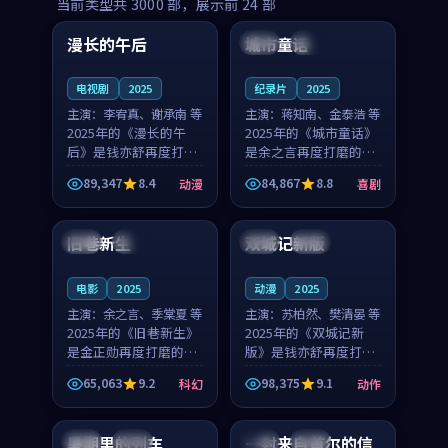
99:16
99:52
当前类型共
3000
部，展示前
24
部
漫长的午后
城市童话
中国
高分
美国
院线
电视剧
2025
纪录片
2025
主演：
李宥真、谢承南 等
主演：
蒋知南、金泰浩 等
2025年的《漫长的午
2025年的《城市童话》
后》是钱亦舒再度打磨
是余之言再度打磨的喜
的动漫佳作。中国大陆
剧佳作。美国的取景与
89,347
8.4
84,867
8.8
动漫
喜剧
的取景与海岛日常的氛
历史战争的氛围相互成
99:04
99:40
围相互成就，李宥真与
就，蒋知南与金泰浩的
谢承南的对手戏自然克
对手戏自然克制，让整
旧巷新生
双城记新版
英国
完结
中国
独播
制，让整部影片在悬念
部影片在悬念与温度
与...
之...
电影
2025
动漫
2025
主演：
余之言、季棠夏 等
主演：
苏柏然、樊清晏 等
2025年的《旧巷新生》
2025年的《双城记新
是金正勋再度打磨的科
版》是钱亦舒再度打磨
幻佳作。英国的取景与
的动作佳作。中国大陆
65,063
9.2
98,375
9.1
科幻
动作
雨夜物语的氛围相互成
的取景与沙漠探险的氛
99:24
99:36
就，余之言与季棠夏的
围相互成就，苏柏然与
对手戏自然克制，让整
樊清晏的对手戏自然克
暑期里的列车
一封来自首尔的信
中国
杜比
韩国
热播
部影片在悬念与温度
制，让整部影片在悬念