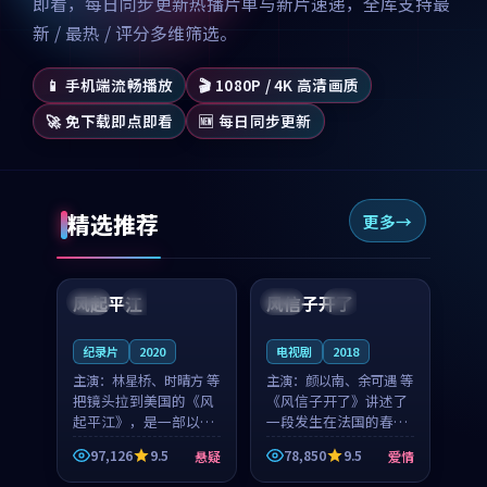
即看，每日同步更新热播片单与新片速递，全库支持最
新 / 最热 / 评分多维筛选。
📱 手机端流畅播放
🎬 1080P / 4K 高清画质
🚀 免下载即点即看
🆕 每日同步更新
精选推荐
更多
99:07
99:21
风起平江
风信子开了
美国
完结
法国
4K
纪录片
2020
电视剧
2018
主演：
林星桥、时晴方 等
主演：
颜以南、余可遇 等
把镜头拉到美国的《风
《风信子开了》讲述了
起平江》，是一部以时
一段发生在法国的春日
光记忆为底色的悬疑作
漫步故事。颜以南饰演
97,126
9.5
78,850
9.5
悬疑
爱情
品。林星桥和时晴方贡
的主角与余可遇的角色
99:53
99:38
献了2020年颇受关注的
因一场意外卷入更深的