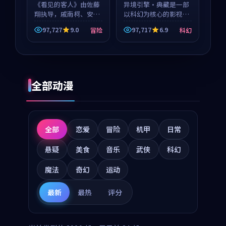
《看见的客人》由佐藤
异境引擎·典藏是一部
翔执导，戚南柯、安星
以科幻为核心的影视作
河领衔主演，是一部
品，围绕危机、反转与
97,727
9.0
97,717
6.9
冒险
科幻
2018年上映的泰国冒险
人物成长展开，整体节
动漫。影片以海岸抒情
奏紧凑，值得推荐观
为切入，呈现一段从初
看。
遇到告别都浸着真实情
绪...
全部动漫
全部
恋爱
冒险
机甲
日常
悬疑
美食
音乐
武侠
科幻
魔法
奇幻
运动
最新
最热
评分