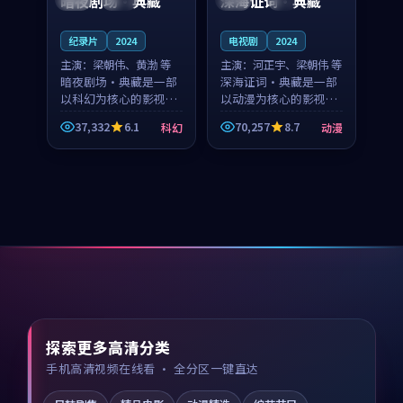
暗夜剧场·典藏
深海证词·典藏
纪录片
2024
电视剧
2024
主演：
梁朝伟、黄渤 等
主演：
河正宇、梁朝伟 等
暗夜剧场·典藏是一部
深海证词·典藏是一部
以科幻为核心的影视作
以动漫为核心的影视作
品，围绕危机、反转与
品，围绕危机、反转与
37,332
6.1
70,257
8.7
科幻
动漫
人物成长展开，整体节
人物成长展开，整体节
奏紧凑，值得推荐观
奏紧凑，值得推荐观
看。
看。
探索更多高清分类
手机高清视频在线看 · 全分区一键直达