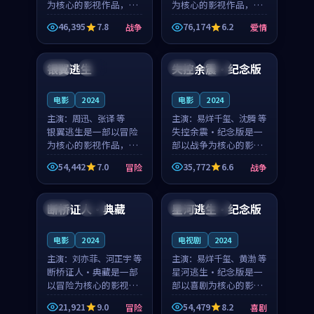
为核心的影视作品，围
为核心的影视作品，围
绕危机、反转与人物成
绕危机、反转与人物成
46,395
7.8
76,174
6.2
战争
爱情
长展开，整体节奏紧
长展开，整体节奏紧
99:10
99:44
凑，值得推荐观看。
凑，值得推荐观看。
银翼逃生
失控余震·纪念版
泰国
完结
英国
热播
电影
2024
电影
2024
主演：
周迅、张译 等
主演：
易烊千玺、沈腾 等
银翼逃生是一部以冒险
失控余震·纪念版是一
为核心的影视作品，围
部以战争为核心的影视
绕危机、反转与人物成
作品，围绕危机、反转
54,442
7.0
35,772
6.6
冒险
战争
长展开，整体节奏紧
与人物成长展开，整体
99:07
99:45
凑，值得推荐观看。
节奏紧凑，值得推荐观
看。
断桥证人·典藏
星河逃生·纪念版
美国
杜比
日本
院线
电影
2024
电视剧
2024
主演：
刘亦菲、河正宇 等
主演：
易烊千玺、黄渤 等
断桥证人·典藏是一部
星河逃生·纪念版是一
以冒险为核心的影视作
部以喜剧为核心的影视
品，围绕危机、反转与
作品，围绕危机、反转
21,921
9.0
54,479
8.2
冒险
喜剧
人物成长展开，整体节
与人物成长展开，整体