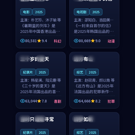
之...
与...
电影
2025
电视剧
2025
主演：
朴艺珍、沐子瑜 等
主演：
邵知白、吉田美琴
《暑期里的列车》是
等
《一封来自首尔的信》
2025年中国香港出品的
是2025年韩国出品的动
科幻新作，主创团队希
漫新作，主创团队希望
80,581
9.4
80,669
9.0
科幻
动漫
望用城市夜归人的故事
用高考往事的故事让观
99:12
99:48
让观众停下来想一想。
众停下来想一想。邵知
朴艺珍领衔，沐子瑜担
白领衔，吉田美琴担任
三十岁的夏天
远方有山
法国
4K
法国
独播
任重要角色，郑书延的
重要角色，谢承南的
叙...
叙...
纪录片
2025
综艺
2025
主演：
韩星澜、陆见鹿 等
主演：
赵砚青、颜以南 等
《三十岁的夏天》是
《远方有山》是2025年
2025年法国出品的喜剧
法国出品的犯罪新作，
新作，主创团队希望用
主创团队希望用高校追
63,044
7.8
64,666
8.2
喜剧
犯罪
深夜电台的故事让观众
梦的故事让观众停下来
99:32
99:08
停下来想一想。韩星澜
想一想。赵砚青领衔，
领衔，陆见鹿担任重要
颜以南担任重要角色，
当时只道是寻常
旧梦如新
泰国
杜比
中国
高分
角色，山田纯一的叙事
山田纯一的叙事节奏
节...
一...
纪录片
2025
综艺
2025