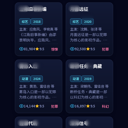
合作演出，影片在情感
纠葛，爱情元素贯穿始
江南旧事新编
月面远征
日本
院线
美国
层次与现实质感之间
终，节奏稳健而富有张
游...
力，...
连载中
综艺
2018
综艺
2020
主演：
应南风、李宥真 等
主演：
沈腾、张译 等
《江南旧事新编》由邵
月面远征是一部以犯罪
景明执导，应南风、李
为核心的影视作品，围
宥真领衔主演，是一部
绕危机、反转与人物成
81,984
9.5
92,500
9.5
惊悚
犯罪
2018年上映的日本惊悚
长展开，整体节奏紧
99:58
99:46
综艺。影片以邻里温情
凑，值得推荐观看。
为切入，呈现一段从初
雾岛入口
断桥任务·典藏
中国
独播
法国
4K
遇到告别都浸着真实
情...
动漫
2024
动漫
2019
主演：
黄渤、雷佳音 等
主演：
梁朝伟、雷佳音 等
雾岛入口是一部以犯罪
断桥任务·典藏是一部
为核心的影视作品，围
以科幻为核心的影视作
绕危机、反转与人物成
品，围绕危机、反转与
14,144
9.5
16,897
9.5
犯罪
科幻
长展开，整体节奏紧
人物成长展开，整体节
99:10
99:28
凑，值得推荐观看。
奏紧凑，值得推荐观
看。
狂潮代码
深海信号
韩国
独播
美国
4K