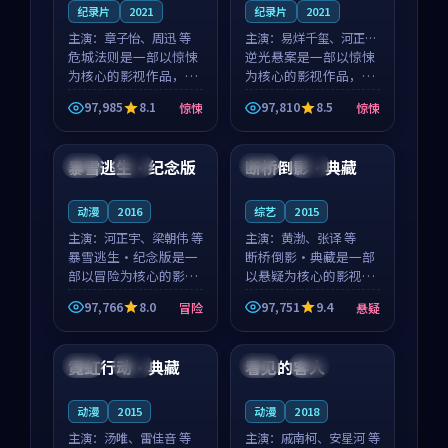
纪录片
2021
纪录片
2021
主演：
章子怡、周迅 等
主演：
易烊千玺、河正宇
危城法则是一部以惊悚
等
逆光悬案是一部以惊悚
为核心的影视作品，围
为核心的影视作品，围
绕危机、反转与人物成
绕危机、反转与人物成
97,985
8.1
97,810
8.5
惊悚
惊悚
长展开，整体节奏紧
长展开，整体节奏紧
99:46
99:44
凑，值得推荐观看。
凑，值得推荐观看。
暴雪逃生·纪念版
断桥倒影·典藏
英国
杜比
法国
高分
动漫
2016
综艺
2015
主演：
河正宇、梁朝伟 等
主演：
黄渤、张译 等
暴雪逃生·纪念版是一
断桥倒影·典藏是一部
部以冒险为核心的影视
以悬疑为核心的影视作
作品，围绕危机、反转
品，围绕危机、反转与
97,766
8.0
97,751
9.4
冒险
悬疑
与人物成长展开，整体
人物成长展开，整体节
99:51
99:05
节奏紧凑，值得推荐观
奏紧凑，值得推荐观
看。
看。
霓虹行动·典藏
看见的客人
中国
院线
泰国
完结
动漫
2015
动漫
2018
主演：
汤唯、雷佳音 等
主演：
戚南柯、安星河 等