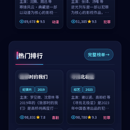
主演：
沈腾、周迅 等
主演：
张译、汤唯 等
寒锋风云·典藏是一部
逆光列车是一部以犯罪
以动漫为核心的影视作
为核心的影视作品，围
品，围绕危机、反转与
绕危机、反转与人物成
89,678
9.5
51,385
9.5
动漫
犯罪
人物成长展开，整体节
长展开，整体节奏紧
奏紧凑，值得推荐观
凑，值得推荐观看。
看。
热门排行
完整榜单
99:22
99:18
致那时的我们
寻找北极星
中国
4K
中国
4K
纪录片
2019
综艺
2023
主演：
罗见微、沈意林 等
主演：
谢以诺、高若初 等
2019年的《致那时的我
《寻找北极星》是2023
们》是高桥纯再度打磨
年中国香港出品的犯罪
的喜剧佳作。中国大陆
新作，主创团队希望用
98,831
7.8
98,780
9.3
喜剧
犯罪
的取景与都市寓言的氛
公路冒险的故事让观众
99:44
99:40
围相互成就，罗见微与
停下来想一想。谢以诺