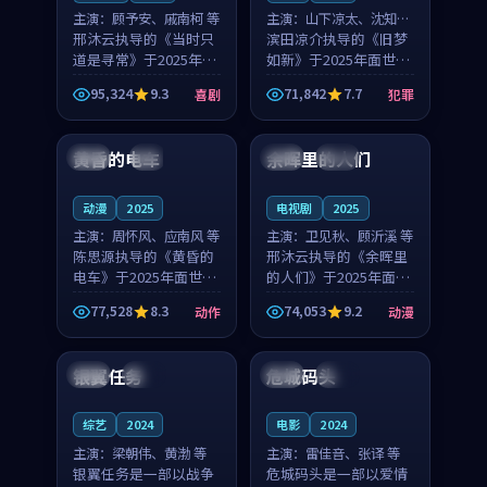
主演：
顾予安、戚南柯 等
主演：
山下凉太、沈知韵
邢沐云执导的《当时只
等
滨田凉介执导的《旧梦
道是寻常》于2025年面
如新》于2025年面世，
世，泰国的城市气质与
中国台湾的城市气质与
95,324
9.3
71,842
7.7
喜剧
犯罪
母女情深的人物心境共
异国相遇的人物心境共
99:20
99:56
同构筑了影片基调。顾
同构筑了影片基调。山
予安、戚南柯用细腻的
下凉太、沈知韵用细腻
黄昏的电车
余晖里的人们
日本
4K
泰国
完结
表演撑起整部喜剧电
的表演撑起整部犯罪
影...
电...
动漫
2025
电视剧
2025
主演：
周怀风、应南风 等
主演：
卫见秋、顾沂溪 等
陈思源执导的《黄昏的
邢沐云执导的《余晖里
电车》于2025年面世，
的人们》于2025年面
日本的城市气质与渔村
世，泰国的城市气质与
77,528
8.3
74,053
9.2
动作
动漫
故事的人物心境共同构
小镇生活的人物心境共
99:14
99:33
筑了影片基调。周怀
同构筑了影片基调。卫
风、应南风用细腻的表
见秋、顾沂溪用细腻的
银翼任务
危城码头
泰国
完结
中国
院线
演撑起整部动作电影，
表演撑起整部动漫电
剧...
影，...
综艺
2024
电影
2024
主演：
梁朝伟、黄渤 等
主演：
雷佳音、张译 等
银翼任务是一部以战争
危城码头是一部以爱情