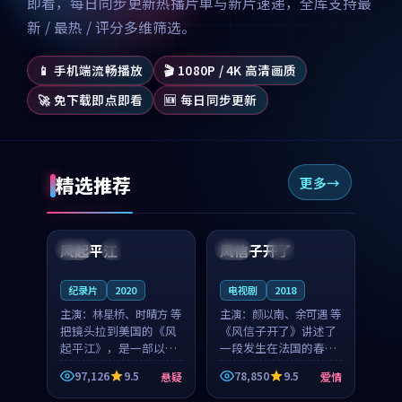
即看，每日同步更新热播片单与新片速递，全库支持最
新 / 最热 / 评分多维筛选。
📱 手机端流畅播放
🎬 1080P / 4K 高清画质
🚀 免下载即点即看
🆕 每日同步更新
精选推荐
更多
99:07
99:21
风起平江
风信子开了
美国
完结
法国
4K
纪录片
2020
电视剧
2018
主演：
林星桥、时晴方 等
主演：
颜以南、余可遇 等
把镜头拉到美国的《风
《风信子开了》讲述了
起平江》，是一部以时
一段发生在法国的春日
光记忆为底色的悬疑作
漫步故事。颜以南饰演
97,126
9.5
78,850
9.5
悬疑
爱情
品。林星桥和时晴方贡
的主角与余可遇的角色
99:53
99:18
献了2020年颇受关注的
因一场意外卷入更深的