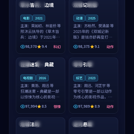
沈意林的对手戏自然克
领衔，高若初担任重要
草木皆兵：边境
双城记新版
泰国
独播
中国
独播
制，让整部影片在悬
角色，戚南柯的叙事
念...
节...
电影
2021
动漫
2025
主演：
莫如初、林星桥 等
主演：
苏柏然、樊清晏 等
邢沐云执导的《草木皆
2025年的《双城记新
兵：边境》于2021年面
版》是钱亦舒再度打磨
世，泰国的城市气质与
的动作佳作。中国大陆
98,570
9.4
98,375
9.1
科幻
动作
校园青春的人物心境共
的取景与沙漠探险的氛
99:39
99:15
同构筑了影片基调。莫
围相互成就，苏柏然与
如初、林星桥用细腻的
樊清晏的对手戏自然克
狂潮迷雾·典藏
零号引擎
日本
4K
韩国
院线
表演撑起整部科幻电
制，让整部影片在悬念
影...
与...
电视剧
2016
综艺
2023
主演：
黄渤、周迅 等
主演：
周迅、河正宇 等
狂潮迷雾·典藏是一部
零号引擎是一部以动作
以惊悚为核心的影视作
为核心的影视作品，围
品，围绕危机、反转与
绕危机、反转与人物成
97,994
8.5
97,989
8.9
惊悚
动作
人物成长展开，整体节
长展开，整体节奏紧
99:27
99:50
奏紧凑，值得推荐观
凑，值得推荐观看。
看。
危城法则
逆光悬案
中国
高分
泰国
高分