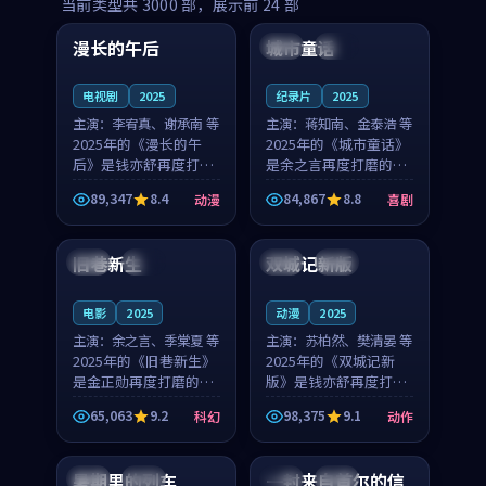
99:16
99:52
当前类型共
3000
部，展示前
24
部
漫长的午后
城市童话
中国
高分
美国
院线
电视剧
2025
纪录片
2025
主演：
李宥真、谢承南 等
主演：
蒋知南、金泰浩 等
2025年的《漫长的午
2025年的《城市童话》
后》是钱亦舒再度打磨
是余之言再度打磨的喜
的动漫佳作。中国大陆
剧佳作。美国的取景与
89,347
8.4
84,867
8.8
动漫
喜剧
的取景与海岛日常的氛
历史战争的氛围相互成
99:04
99:40
围相互成就，李宥真与
就，蒋知南与金泰浩的
谢承南的对手戏自然克
对手戏自然克制，让整
旧巷新生
双城记新版
英国
完结
中国
独播
制，让整部影片在悬念
部影片在悬念与温度
与...
之...
电影
2025
动漫
2025
主演：
余之言、季棠夏 等
主演：
苏柏然、樊清晏 等
2025年的《旧巷新生》
2025年的《双城记新
是金正勋再度打磨的科
版》是钱亦舒再度打磨
幻佳作。英国的取景与
的动作佳作。中国大陆
65,063
9.2
98,375
9.1
科幻
动作
雨夜物语的氛围相互成
的取景与沙漠探险的氛
99:24
99:36
就，余之言与季棠夏的
围相互成就，苏柏然与
对手戏自然克制，让整
樊清晏的对手戏自然克
暑期里的列车
一封来自首尔的信
中国
杜比
韩国
热播
部影片在悬念与温度
制，让整部影片在悬念