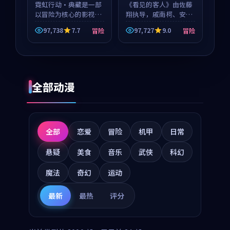
霓虹行动·典藏是一部
《看见的客人》由佐藤
以冒险为核心的影视作
翔执导，戚南柯、安星
品，围绕危机、反转与
河领衔主演，是一部
97,738
7.7
97,727
9.0
冒险
冒险
人物成长展开，整体节
2018年上映的泰国冒险
奏紧凑，值得推荐观
动漫。影片以海岸抒情
看。
为切入，呈现一段从初
遇到告别都浸着真实情
绪...
全部动漫
全部
恋爱
冒险
机甲
日常
悬疑
美食
音乐
武侠
科幻
魔法
奇幻
运动
最新
最热
评分