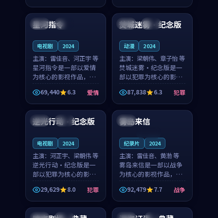
99:56
89:47
奏紧凑，值得推荐观
节奏紧凑，值得推荐观
看。
看。
星河指令
焚城迷雾·纪念版
泰国
完结
中国
独播
电视剧
2024
动漫
2024
主演：
雷佳音、河正宇 等
主演：
梁朝伟、章子怡 等
星河指令是一部以爱情
焚城迷雾·纪念版是一
为核心的影视作品，围
部以犯罪为核心的影视
绕危机、反转与人物成
作品，围绕危机、反转
69,440
6.3
87,838
6.3
爱情
犯罪
长展开，整体节奏紧
与人物成长展开，整体
90:40
88:53
凑，值得推荐观看。
节奏紧凑，值得推荐观
看。
逆光行动·纪念版
雾岛来信
中国
热播
美国
连载中
电视剧
2024
纪录片
2024
主演：
河正宇、梁朝伟 等
主演：
雷佳音、黄渤 等
逆光行动·纪念版是一
雾岛来信是一部以战争
部以犯罪为核心的影视
为核心的影视作品，围
作品，围绕危机、反转
绕危机、反转与人物成
29,629
8.0
92,479
7.7
犯罪
战争
与人物成长展开，整体
长展开，整体节奏紧
98:59
99:54
节奏紧凑，值得推荐观
凑，值得推荐观看。
看。
中国
院线
中国
4K