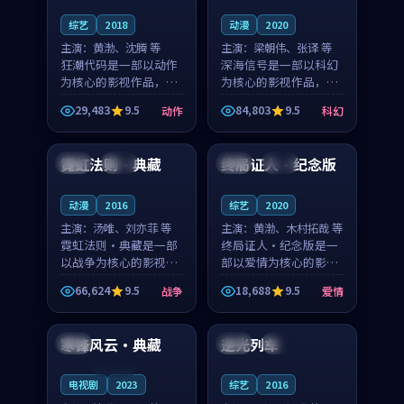
综艺
2018
动漫
2020
主演：
黄渤、沈腾 等
主演：
梁朝伟、张译 等
狂潮代码是一部以动作
深海信号是一部以科幻
为核心的影视作品，围
为核心的影视作品，围
绕危机、反转与人物成
绕危机、反转与人物成
29,483
9.5
84,803
9.5
动作
科幻
长展开，整体节奏紧
长展开，整体节奏紧
99:08
99:56
凑，值得推荐观看。
凑，值得推荐观看。
霓虹法则·典藏
终局证人·纪念版
美国
独播
韩国
热播
动漫
2016
综艺
2020
主演：
汤唯、刘亦菲 等
主演：
黄渤、木村拓哉 等
霓虹法则·典藏是一部
终局证人·纪念版是一
以战争为核心的影视作
部以爱情为核心的影视
品，围绕危机、反转与
作品，围绕危机、反转
66,624
9.5
18,688
9.5
战争
爱情
人物成长展开，整体节
与人物成长展开，整体
99:55
99:46
奏紧凑，值得推荐观
节奏紧凑，值得推荐观
看。
看。
寒锋风云·典藏
逆光列车
韩国
法国
完结
连载中
电视剧
2023
综艺
2016