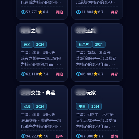
以冒险为核心的影视作
以悬疑为核心的影视作
品，围绕危机、反转与
品，围绕危机、反转与
53,771
6.4
21,804
6.7
冒险
悬疑
人物成长展开，整体节
人物成长展开，整体节
99:09
99:38
奏紧凑，值得推荐观
奏紧凑，值得推荐观
看。
看。
暗夜之城
焚城追踪
泰国
独播
日本
4K
综艺
2024
纪录片
2024
主演：
沈腾、周迅 等
主演：
黄渤、张译 等
暗夜之城是一部以冒险
焚城追踪是一部以悬疑
为核心的影视作品，围
为核心的影视作品，围
绕危机、反转与人物成
绕危机、反转与人物成
62,110
7.4
86,402
8.7
冒险
悬疑
长展开，整体节奏紧
长展开，整体节奏紧
99:08
99:47
凑，值得推荐观看。
凑，值得推荐观看。
深海交锋·典藏
无名玩家
中国
中国
连载中
连载中
动漫
2024
电影
2024
主演：
沈腾、周迅 等
主演：
河正宇、木村拓哉
深海交锋·典藏是一部
等
无名玩家是一部以爱情
以战争为核心的影视作
为核心的影视作品，围
品，围绕危机、反转与
绕危机、反转与人物成
94,223
7.6
87,380
7.7
战争
爱情
人物成长展开，整体节
长展开，整体节奏紧