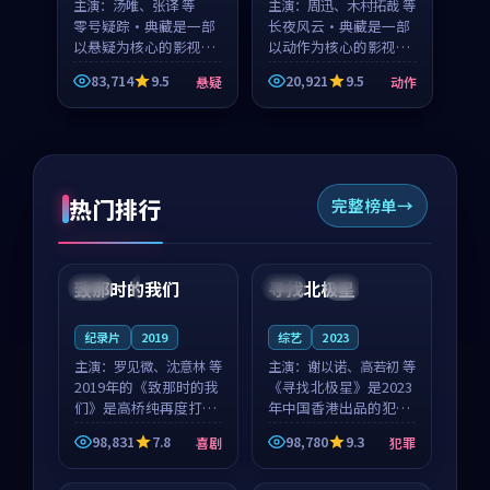
主演：
汤唯、张译 等
主演：
周迅、木村拓哉 等
零号疑踪·典藏是一部
长夜风云·典藏是一部
以悬疑为核心的影视作
以动作为核心的影视作
品，围绕危机、反转与
品，围绕危机、反转与
83,714
9.5
20,921
9.5
悬疑
动作
人物成长展开，整体节
人物成长展开，整体节
奏紧凑，值得推荐观
奏紧凑，值得推荐观
看。
看。
热门排行
完整榜单
99:22
99:18
致那时的我们
寻找北极星
中国
4K
中国
4K
纪录片
2019
综艺
2023
主演：
罗见微、沈意林 等
主演：
谢以诺、高若初 等
2019年的《致那时的我
《寻找北极星》是2023
们》是高桥纯再度打磨
年中国香港出品的犯罪
的喜剧佳作。中国大陆
新作，主创团队希望用
98,831
7.8
98,780
9.3
喜剧
犯罪
的取景与都市寓言的氛
公路冒险的故事让观众
99:44
99:40
围相互成就，罗见微与
停下来想一想。谢以诺