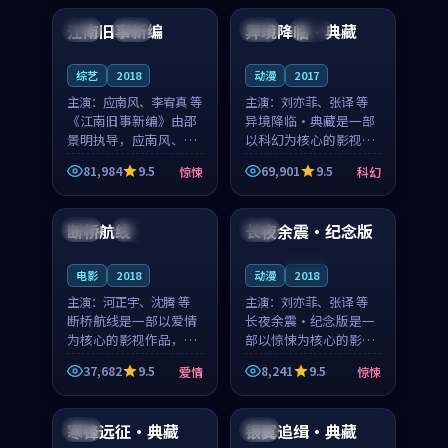
合作演出，影片在情感
纠葛，爱情元素贯穿始
江南旧事新编
异境降临·典藏
日本
院线
日本
杜比
层次与现实质感之间
终，节奏稳健而富有张
游...
力，...
综艺
2018
动漫
2017
主演：
应南风、李宥真 等
主演：
刘亦菲、张译 等
《江南旧事新编》由邵
异境降临·典藏是一部
景明执导，应南风、李
以科幻为核心的影视作
宥真领衔主演，是一部
品，围绕危机、反转与
81,984
9.5
69,901
9.5
惊悚
科幻
2018年上映的日本惊悚
人物成长展开，整体节
97:59
99:24
综艺。影片以邻里温情
奏紧凑，值得推荐观
为切入，呈现一段从初
看。
断桥航线
长夜余震·纪念版
中国
热播
法国
遇到告别都浸着真实
情...
连载中
电影
2018
动漫
2018
主演：
河正宇、沈腾 等
主演：
刘亦菲、张译 等
断桥航线是一部以爱情
长夜余震·纪念版是一
为核心的影视作品，围
部以惊悚为核心的影视
绕危机、反转与人物成
作品，围绕危机、反转
37,682
9.5
8,241
9.5
爱情
惊悚
长展开，整体节奏紧
与人物成长展开，整体
99:57
99:24
凑，值得推荐观看。
节奏紧凑，值得推荐观
看。
寒锋远征·典藏
银翼追缉·典藏
日本
美国