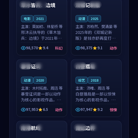
沈意林的对手戏自然克
领衔，高若初担任重要
草木皆兵：边境
双城记新版
泰国
独播
中国
独播
制，让整部影片在悬
角色，戚南柯的叙事
念...
节...
电影
2021
动漫
2025
主演：
莫如初、林星桥 等
主演：
苏柏然、樊清晏 等
邢沐云执导的《草木皆
2025年的《双城记新
兵：边境》于2021年面
版》是钱亦舒再度打磨
世，泰国的城市气质与
的动作佳作。中国大陆
98,570
9.4
98,375
9.1
科幻
动作
校园青春的人物心境共
的取景与沙漠探险的氛
99:04
88:26
同构筑了影片基调。莫
围相互成就，苏柏然与
如初、林星桥用细腻的
樊清晏的对手戏自然克
暴雪证词
白昼猎局
法国
高分
英国
高分
表演撑起整部科幻电
制，让整部影片在悬念
影...
与...
动漫
2020
综艺
2018
主演：
木村拓哉、周迅 等
主演：
汤唯、周迅 等
暴雪证词是一部以动作
白昼猎局是一部以惊悚
为核心的影视作品，围
为核心的影视作品，围
绕危机、反转与人物成
绕危机、反转与人物成
97,953
6.5
97,947
9.2
动作
惊悚
长展开，整体节奏紧
长展开，整体节奏紧
99:47
99:26
凑，值得推荐观看。
凑，值得推荐观看。
南港航线
霓虹边界
英国
4K
日本
高分