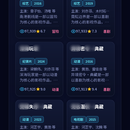
综艺
2016
综艺
2019
主演：
章子怡、汤唯 等
主演：
刘亦菲、木村拓哉
南港航线是一部以冒险
等
霓虹边界是一部以喜剧
为核心的影视作品，围
为核心的影视作品，围
绕危机、反转与人物成
绕危机、反转与人物成
97,939
6.7
97,933
7.3
冒险
喜剧
长展开，整体节奏紧
长展开，整体节奏紧
99:27
99:46
凑，值得推荐观看。
凑，值得推荐观看。
深海玩家
异境密令·典藏
法国
独播
法国
独播
纪录片
2024
动漫
2016
主演：
梁朝伟、刘亦菲 等
主演：
黄渤、雷佳音 等
深海玩家是一部以动漫
异境密令·典藏是一部
为核心的影视作品，围
以喜剧为核心的影视作
绕危机、反转与人物成
品，围绕危机、反转与
97,925
9.0
97,913
9.4
动漫
喜剧
长展开，整体节奏紧
人物成长展开，整体节
99:07
96:57
凑，值得推荐观看。
奏紧凑，值得推荐观
看。
焚城失序·典藏
无名潜伏·典藏
法国
独播
英国
热播
动漫
2023
电视剧
2015
主演：
河正宇、黄渤 等
主演：
河正宇、沈腾 等