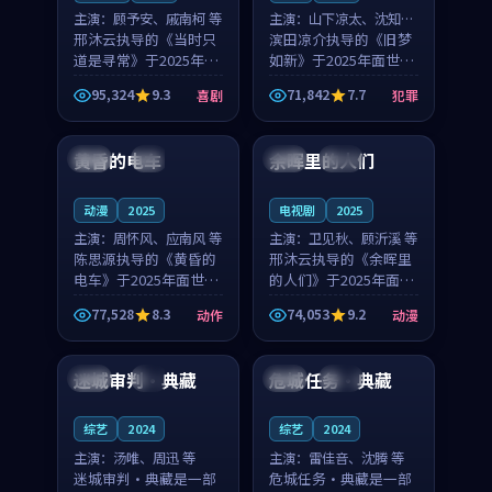
主演：
顾予安、戚南柯 等
主演：
山下凉太、沈知韵
邢沐云执导的《当时只
等
滨田凉介执导的《旧梦
道是寻常》于2025年面
如新》于2025年面世，
世，泰国的城市气质与
中国台湾的城市气质与
95,324
9.3
71,842
7.7
喜剧
犯罪
母女情深的人物心境共
异国相遇的人物心境共
99:20
99:56
同构筑了影片基调。顾
同构筑了影片基调。山
予安、戚南柯用细腻的
下凉太、沈知韵用细腻
黄昏的电车
余晖里的人们
日本
4K
泰国
完结
表演撑起整部喜剧电
的表演撑起整部犯罪
影...
电...
动漫
2025
电视剧
2025
主演：
周怀风、应南风 等
主演：
卫见秋、顾沂溪 等
陈思源执导的《黄昏的
邢沐云执导的《余晖里
电车》于2025年面世，
的人们》于2025年面
日本的城市气质与渔村
世，泰国的城市气质与
77,528
8.3
74,053
9.2
动作
动漫
故事的人物心境共同构
小镇生活的人物心境共
99:44
99:55
筑了影片基调。周怀
同构筑了影片基调。卫
风、应南风用细腻的表
见秋、顾沂溪用细腻的
迷城审判·典藏
危城任务·典藏
中国
4K
中国
杜比
演撑起整部动作电影，
表演撑起整部动漫电
剧...
影，...
综艺
2024
综艺
2024
主演：
汤唯、周迅 等
主演：
雷佳音、沈腾 等
迷城审判·典藏是一部
危城任务·典藏是一部