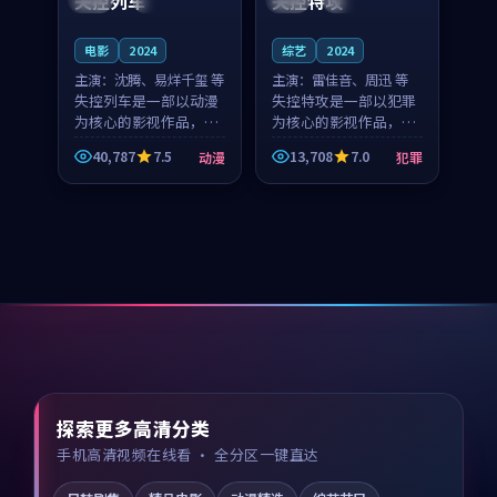
失控列车
失控特攻
电影
2024
综艺
2024
主演：
沈腾、易烊千玺 等
主演：
雷佳音、周迅 等
失控列车是一部以动漫
失控特攻是一部以犯罪
为核心的影视作品，围
为核心的影视作品，围
绕危机、反转与人物成
绕危机、反转与人物成
40,787
7.5
13,708
7.0
动漫
犯罪
长展开，整体节奏紧
长展开，整体节奏紧
凑，值得推荐观看。
凑，值得推荐观看。
探索更多高清分类
手机高清视频在线看 · 全分区一键直达