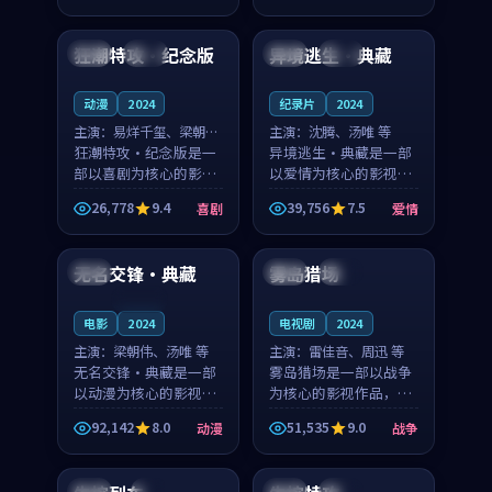
99:31
99:53
奏紧凑，值得推荐观
凑，值得推荐观看。
看。
狂潮特攻·纪念版
异境逃生·典藏
中国
杜比
日本
杜比
动漫
2024
纪录片
2024
主演：
易烊千玺、梁朝伟
主演：
沈腾、汤唯 等
等
狂潮特攻·纪念版是一
异境逃生·典藏是一部
部以喜剧为核心的影视
以爱情为核心的影视作
作品，围绕危机、反转
品，围绕危机、反转与
26,778
9.4
39,756
7.5
喜剧
爱情
与人物成长展开，整体
人物成长展开，整体节
97:28
99:15
节奏紧凑，值得推荐观
奏紧凑，值得推荐观
看。
看。
无名交锋·典藏
雾岛猎场
泰国
日本
独播
连载中
电影
2024
电视剧
2024
主演：
梁朝伟、汤唯 等
主演：
雷佳音、周迅 等
无名交锋·典藏是一部
雾岛猎场是一部以战争
以动漫为核心的影视作
为核心的影视作品，围
品，围绕危机、反转与
绕危机、反转与人物成
92,142
8.0
51,535
9.0
动漫
战争
人物成长展开，整体节
长展开，整体节奏紧
99:27
99:25
奏紧凑，值得推荐观
凑，值得推荐观看。
看。
泰国
4K
中国
高分