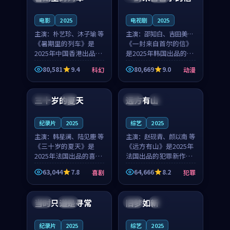
之...
与...
电影
2025
电视剧
2025
主演：
朴艺珍、沐子瑜 等
主演：
邵知白、吉田美琴
《暑期里的列车》是
等
《一封来自首尔的信》
2025年中国香港出品的
是2025年韩国出品的动
科幻新作，主创团队希
漫新作，主创团队希望
80,581
9.4
80,669
9.0
科幻
动漫
望用城市夜归人的故事
用高考往事的故事让观
99:12
99:48
让观众停下来想一想。
众停下来想一想。邵知
朴艺珍领衔，沐子瑜担
白领衔，吉田美琴担任
三十岁的夏天
远方有山
法国
4K
法国
独播
任重要角色，郑书延的
重要角色，谢承南的
叙...
叙...
纪录片
2025
综艺
2025
主演：
韩星澜、陆见鹿 等
主演：
赵砚青、颜以南 等
《三十岁的夏天》是
《远方有山》是2025年
2025年法国出品的喜剧
法国出品的犯罪新作，
新作，主创团队希望用
主创团队希望用高校追
63,044
7.8
64,666
8.2
喜剧
犯罪
深夜电台的故事让观众
梦的故事让观众停下来
99:32
99:08
停下来想一想。韩星澜
想一想。赵砚青领衔，
领衔，陆见鹿担任重要
颜以南担任重要角色，
当时只道是寻常
旧梦如新
泰国
杜比
中国
高分
角色，山田纯一的叙事
山田纯一的叙事节奏
节...
一...
纪录片
2025
综艺
2025