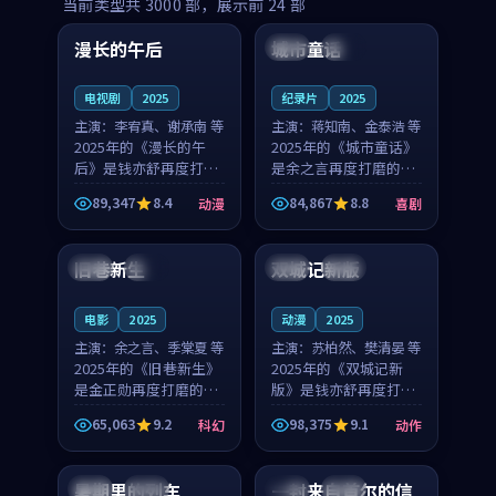
99:16
99:52
当前类型共
3000
部，展示前
24
部
漫长的午后
城市童话
中国
高分
美国
院线
电视剧
2025
纪录片
2025
主演：
李宥真、谢承南 等
主演：
蒋知南、金泰浩 等
2025年的《漫长的午
2025年的《城市童话》
后》是钱亦舒再度打磨
是余之言再度打磨的喜
的动漫佳作。中国大陆
剧佳作。美国的取景与
89,347
8.4
84,867
8.8
动漫
喜剧
的取景与海岛日常的氛
历史战争的氛围相互成
99:04
99:40
围相互成就，李宥真与
就，蒋知南与金泰浩的
谢承南的对手戏自然克
对手戏自然克制，让整
旧巷新生
双城记新版
英国
完结
中国
独播
制，让整部影片在悬念
部影片在悬念与温度
与...
之...
电影
2025
动漫
2025
主演：
余之言、季棠夏 等
主演：
苏柏然、樊清晏 等
2025年的《旧巷新生》
2025年的《双城记新
是金正勋再度打磨的科
版》是钱亦舒再度打磨
幻佳作。英国的取景与
的动作佳作。中国大陆
65,063
9.2
98,375
9.1
科幻
动作
雨夜物语的氛围相互成
的取景与沙漠探险的氛
99:24
99:36
就，余之言与季棠夏的
围相互成就，苏柏然与
对手戏自然克制，让整
樊清晏的对手戏自然克
暑期里的列车
一封来自首尔的信
中国
杜比
韩国
热播
部影片在悬念与温度
制，让整部影片在悬念