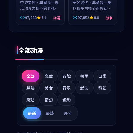
焚城失序·典藏是一部
无名潜伏·典藏是一部
以动漫为核心的影视作
以战争为核心的影视作
品，围绕危机、反转与
品，围绕危机、反转与
97,893
7.1
97,852
8.0
动漫
战争
人物成长展开，整体节
人物成长展开，整体节
奏紧凑，值得推荐观
奏紧凑，值得推荐观
看。
看。
全部动漫
全部
恋爱
冒险
机甲
日常
悬疑
美食
音乐
武侠
科幻
魔法
奇幻
运动
最新
最热
评分