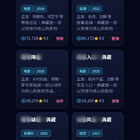
连载中
连载中
电影
2024
动漫
2022
主演：
梁朝伟、河正宇 等
主演：
张译、沈腾 等
寒锋远征·典藏是一部
银翼追缉·典藏是一部
以惊悚为核心的影视作
以爱情为核心的影视作
品，围绕危机、反转与
品，围绕危机、反转与
71,728
9.5
65,172
9.5
惊悚
爱情
人物成长展开，整体节
人物成长展开，整体节
99:22
99:49
奏紧凑，值得推荐观
奏紧凑，值得推荐观
看。
看。
零号降临
无名入口·典藏
法国
完结
中国
高分
电影
2018
电影
2023
主演：
木村拓哉、梁朝伟
主演：
易烊千玺、沈腾 等
等
零号降临是一部以动作
无名入口·典藏是一部
为核心的影视作品，围
以惊悚为核心的影视作
绕危机、反转与人物成
品，围绕危机、反转与
39,279
9.5
16,255
9.5
动作
惊悚
长展开，整体节奏紧
人物成长展开，整体节
99:48
99:30
凑，值得推荐观看。
奏紧凑，值得推荐观
看。
零号疑踪·典藏
长夜风云·典藏
美国
热播
泰国
高分
纪录片
2015
综艺
2017