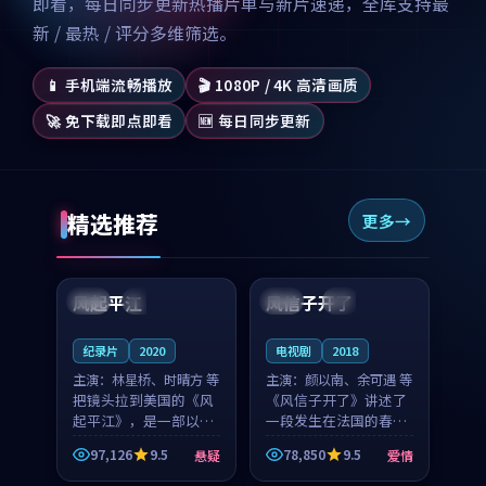
即看，每日同步更新热播片单与新片速递，全库支持最
新 / 最热 / 评分多维筛选。
📱 手机端流畅播放
🎬 1080P / 4K 高清画质
🚀 免下载即点即看
🆕 每日同步更新
精选推荐
更多
99:07
99:21
风起平江
风信子开了
美国
完结
法国
4K
纪录片
2020
电视剧
2018
主演：
林星桥、时晴方 等
主演：
颜以南、余可遇 等
把镜头拉到美国的《风
《风信子开了》讲述了
起平江》，是一部以时
一段发生在法国的春日
光记忆为底色的悬疑作
漫步故事。颜以南饰演
97,126
9.5
78,850
9.5
悬疑
爱情
品。林星桥和时晴方贡
的主角与余可遇的角色
99:53
99:31
献了2020年颇受关注的
因一场意外卷入更深的